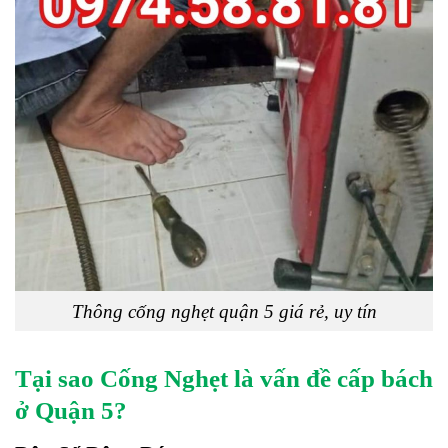
Thông cống nghẹt quận 5 giá rẻ, uy tín
Tại sao Cống Nghẹt là vấn đề cấp bách
ở Quận 5?