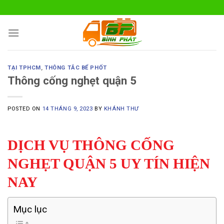
Skip
to
content
TẠI TPHCM
,
THÔNG TẮC BỂ PHỐT
Thông cống nghẹt quận 5
POSTED ON
14 THÁNG 9, 2023
BY
KHÁNH THƯ
DỊCH VỤ THÔNG CỐNG
NGHẸT QUẬN 5 UY TÍN HIỆN
NAY
Mục lục