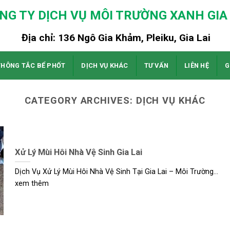
NG TY DỊCH VỤ MÔI TRƯỜNG XANH GIA 
Địa chỉ: 136 Ngô Gia Khảm, Pleiku, Gia Lai
THÔNG TẮC BỂ PHỐT
DỊCH VỤ KHÁC
TƯ VẤN
LIÊN HỆ
G
CATEGORY ARCHIVES:
DỊCH VỤ KHÁC
Xử Lý Mùi Hôi Nhà Vệ Sinh Gia Lai
Dịch Vụ Xử Lý Mùi Hôi Nhà Vệ Sinh Tại Gia Lai – Môi Trường...
xem thêm