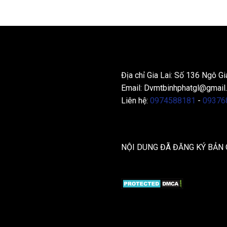
THÔNG TIN LIÊN HỆ
Địa chỉ Gia Lai: Số 136 Ngô Gi
Email:
Dvmtbinhphatgl@gmail
Liên hệ:
0974588181
-
09376
NỘI DUNG ĐÃ ĐĂNG KÝ BẢN