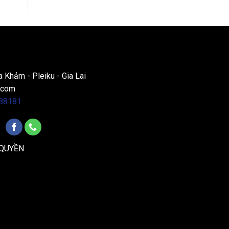
a Khảm - Pleiku - Gia Lai
.com
88181
 QUYỀN