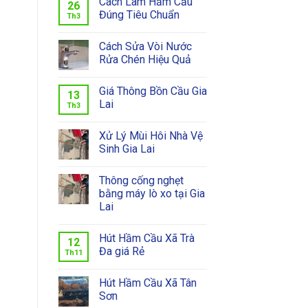
Cách Làm Hầm Cầu
26
Đúng Tiêu Chuẩn
Th3
Cách Sửa Vòi Nước
Rửa Chén Hiệu Quả
Giá Thông Bồn Cầu Gia
13
Lai
Th3
Xử Lý Mùi Hôi Nhà Vệ
Sinh Gia Lai
Thông cống nghẹt
bằng máy lò xo tại Gia
Lai
Hút Hầm Cầu Xã Trà
12
Đa giá Rẻ
Th11
Hút Hầm Cầu Xã Tân
Sơn