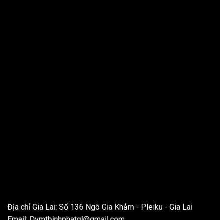
THÔNG TIN LIÊN HỆ
Địa chỉ Gia Lai: Số 136 Ngô Gia Khảm - Pleiku - Gia Lai
Email:
Dvmtbinhphatgl@gmail.com