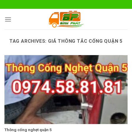
Skip
to
content
TAG ARCHIVES:
GIÁ THÔNG TẮC CỐNG QUẬN 5
Thông cống nghẹt quận 5