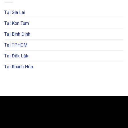
Tại Gia Lai
Tại Kon Tum
Tại Bình Định
Tại TPHCM
Tại Đăk Lăk
Tại Khánh Hòa
BẢN ĐỒ VÀ CHỈ ĐƯỜNG