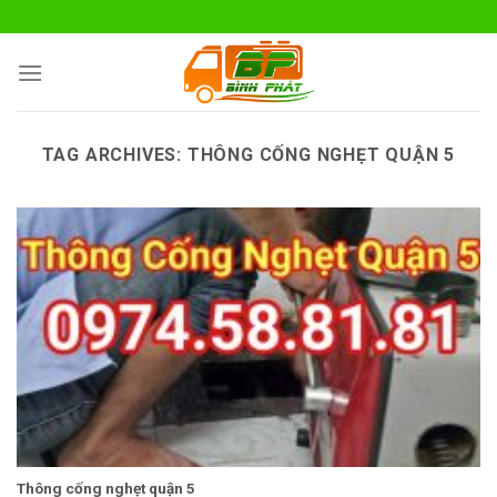
Skip
to
content
TAG ARCHIVES:
THÔNG CỐNG NGHẸT QUẬN 5
Thông cống nghẹt quận 5