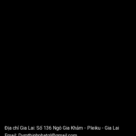
THÔNG TIN LIÊN HỆ
Địa chỉ Gia Lai: Số 136 Ngô Gia Khảm - Pleiku - Gia Lai
Email:
Dvmtbinhphatgl@gmail.com