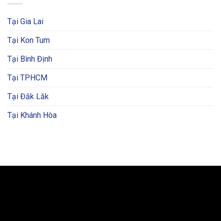
Tại Gia Lai
Tại Kon Tum
Tại Bình Định
Tại TPHCM
Tại Đăk Lăk
Tại Khánh Hòa
BẢN ĐỒ VÀ CHỈ ĐƯỜNG