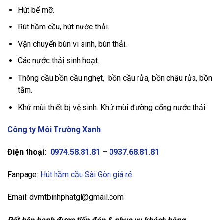
Hút bể mỡ.
Rút hầm cầu, hút nước thải.
Vận chuyển bùn vi sinh, bùn thải.
Các nước thải sinh hoạt.
Thông cầu bồn cầu nghẹt, bồn cầu rửa, bồn chậu rửa, bồn
tắm.
Khử mùi thiết bị vệ sinh. Khử mùi đường cống nước thải.
Công ty Môi Trường Xanh
Điện thoại:
0974.58.81.81
–
0937.68.81.81
Fanpage:
Hút hầm cầu Sài Gòn giá rẻ
Email:
dvmtbinhphatgl@gmail.com
Rất hân hạnh được tiếp đón & phục vụ khách hàng.