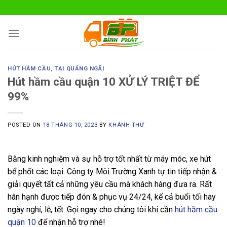
Skip
to
content
HÚT HẦM CẦU
,
TẠI QUẢNG NGÃI
Hút hầm cầu quận 10 XỬ LÝ TRIỆT ĐỂ
99%
POSTED ON
18 THÁNG 10, 2023
BY
KHÁNH THƯ
Bằng kinh nghiệm và sự hỗ trợ tốt nhất từ máy móc, xe hút
bể phốt các loại. Công ty Môi Trường Xanh tự tin tiếp nhận &
giải quyết tất cả những yêu cầu mà khách hàng đưa ra. Rất
hân hạnh được tiếp đón & phục vụ 24/24, kể cả buổi tối hay
ngày nghỉ, lễ, tết. Gọi ngay cho chúng tôi khi cần
hút hầm cầu
quận 10
để nhận hỗ trợ nhé!