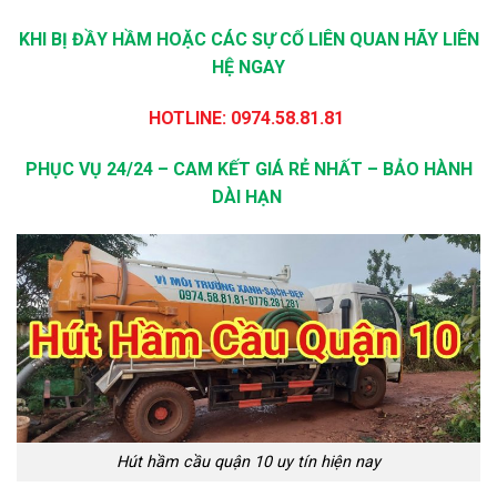
KHI BỊ ĐẦY HẦM HOẶC CÁC SỰ CỐ LIÊN QUAN HÃY LIÊN
HỆ NGAY
HOTLINE: 0974.58.81.81
PHỤC VỤ 24/24 – CAM KẾT GIÁ RẺ NHẤT – BẢO HÀNH
DÀI HẠN
Hút hầm cầu quận 10 uy tín hiện nay