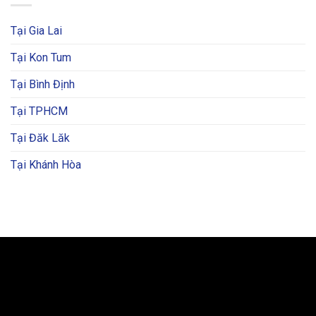
Tại Gia Lai
Tại Kon Tum
Tại Bình Định
Tại TPHCM
Tại Đăk Lăk
Tại Khánh Hòa
BẢN ĐỒ VÀ CHỈ ĐƯỜNG