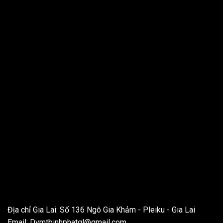
THÔNG TIN LIÊN HỆ
Địa chỉ Gia Lai: Số 136 Ngô Gia Khảm - Pleiku - Gia Lai
Email:
Dvmtbinhphatgl@gmail.com