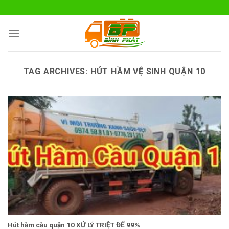
Skip
to
content
TAG ARCHIVES:
HÚT HẦM VỆ SINH QUẬN 10
Hút hầm cầu quận 10 XỬ LÝ TRIỆT ĐỂ 99%