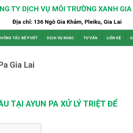
NG TY DỊCH VỤ MÔI TRƯỜNG XANH GIA 
Địa chỉ: 136 Ngô Gia Khảm, Pleiku, Gia Lai
THÔNG TẮC BỂ PHỐT
DỊCH VỤ KHÁC
TƯ VẤN
LIÊN HỆ
G
Pa Gia Lai
U TẠI AYUN PA XỬ LÝ TRIỆT ĐỂ