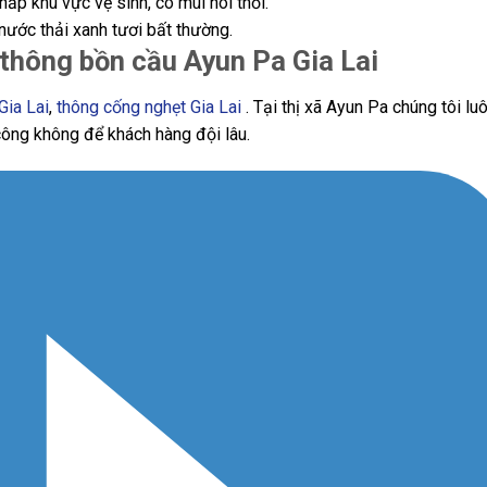
khắp khu vực vệ sinh, có mùi hôi thối.
ước thải xanh tươi bất thường.
ụ thông bồn cầu Ayun Pa Gia Lai
Gia Lai
,
thông cống nghẹt Gia Lai
. Tại thị xã Ayun Pa chúng tôi lu
công không để khách hàng đội lâu.