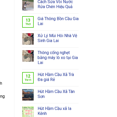
Cách Sửa Vòi Nước
Rửa Chén Hiệu Quả
Giá Thông Bồn Cầu Gia
13
Lai
Th3
Xử Lý Mùi Hôi Nhà Vệ
Sinh Gia Lai
Thông cống nghẹt
bằng máy lò xo tại Gia
Lai
Hút Hầm Cầu Xã Trà
12
Đa giá Rẻ
Th11
ến
Hút Hầm Cầu Xã Tân
ông
Sơn
Hút Hầm Cầu xã Ia
Kênh