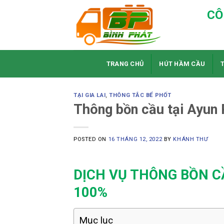
Skip
CÔ
to
content
TRANG CHỦ
HÚT HẦM CẦU
TẠI GIA LAI
,
THÔNG TẮC BỂ PHỐT
Thông bồn cầu tại Ayun 
POSTED ON
16 THÁNG 12, 2022
BY
KHÁNH THƯ
DỊCH VỤ THÔNG BỒN CẦ
100%
Mục lục