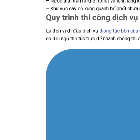
– Nước thải tràn ra khỏi toilet và lênh láng 
– Khu vực cây cỏ xung quanh bể phốt chứa n
Quy trình thi công dịch v
Là đơn vị đi đầu dịch vụ
thông tắc bồn cầu 
có đội ngũ thợ túc trực để nhanh chóng thi 