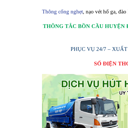
Thông cống nghẹt
, nạo vét hố ga, đào
THÔNG TẮC BỒN CẦU HUYỆN 
PHỤC VỤ 24/7 – XU
SỐ ĐIỆN TH