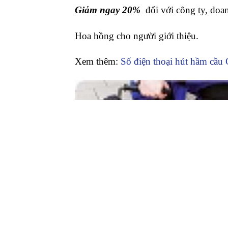
Giảm ngay 20%
đối với công ty, doa
Hoa hồng cho người giới thiệu.
Xem thêm:
Số điện thoại hút hầm cầu 
Thông bồn cầu-
Thông tắc bồn cầu huy
hiệu quả
Dưới đây là 1 số cách thông bồn cầu ở
Thông bồn cầu nghẹt Đăk Pơ bằn