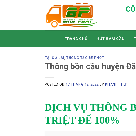
Skip
CÔ
to
content
TRANG CHỦ
HÚT HẦM CẦU
TẠI GIA LAI
,
THÔNG TẮC BỂ PHỐT
Thông bồn cầu huyện Đă
POSTED ON
17 THÁNG 12, 2022
BY
KHÁNH THƯ
DỊCH VỤ THÔNG 
TRIỆT ĐỂ 100%