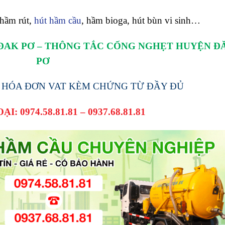
 hầm rút,
hút hầm cầu
, hầm bioga, hút bùn vi sinh…
ĐAK PƠ – THÔNG TẮC CỐNG NGHẸT HUYỆN Đ
PƠ
ẤT HÓA ĐƠN VAT KÈM CHỨNG TỪ ĐẦY ĐỦ
OẠI:
0974.58.81.81
–
0937.68.81.81