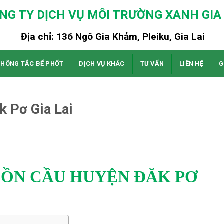
NG TY DỊCH VỤ MÔI TRƯỜNG XANH GIA 
Địa chỉ: 136 Ngô Gia Khảm, Pleiku, Gia Lai
THÔNG TẮC BỂ PHỐT
DỊCH VỤ KHÁC
TƯ VẤN
LIÊN HỆ
G
k Pơ Gia Lai
BỒN CẦU HUYỆN ĐĂK PƠ