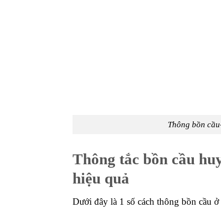
Nhờ vào tính ăn mòn của axit bạn có th
Bước 1: Tỉ lệ để thông bồn cầu bằng
baking soda thì sử dụng 1 cốc giấm.
Bước 2: Đổ hết hai nguyên liệu này 
ứng với nhau.
Bước 3: Nấu một ấm nước ở nhiệt độ
qua đêm.
Bước 4: Xả lại nước thật nhiều để n
hầm cầu.
Thông bồn cầu nghẹt Đăk P
Thông bồn cầu tại huyện Đăk Pơ bằng 
mạng…