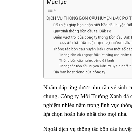
Mục lục
DỊCH VỤ THÔNG BỒN CẦU HUYỆN ĐĂK PƠ T
Dấu hiệu giúp bạn nhận biết bồn cầu huyện Đăk
Quy trình thông bồn cầu tại Đăk Pơ
Điểm vượt trội của công ty thông bồn cầu Đăk 
<<<<<ƯU ĐÃI ĐẶC BIỆT DỊCH VỤ THÔNG BỒN
Thông tắc bồn cầu huyện Đăk Pơ và một số cách
Thông bồn cầu nghẹt Đăk Pơ bằng sản phẩm t
Thông bồn cầu nghẹt bằng đá lạnh
Thông tắc bồn cầu huyện Đăk Pơ uy tín nhất ?
Địa bàn hoạt động của công ty
Nhằm đáp ứng được nhu cầu vệ sinh củ
chung. Công ty Môi Trường Xanh đã 
nghiệm nhiều năm trong lĩnh vực thông
lựa chọn hoàn hảo nhất cho mọi nhà.
Ngoài dịch vụ thông tắc bồn cầu huyện