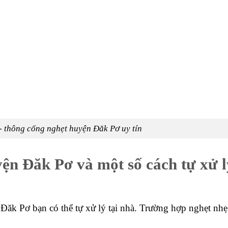
ể thông tắc đạt hiệu suất cao.
 baking soda và giấm ăn cần chuẩn bị là 1:1. Tức một cốc
lần lượt vào bồn cầu trong thời gian 15 phút để chúng ph
 70 cho vào bồn cầu và ngâm hỗn hợp ít nhất 6 tiếng ho
ước cuốn toàn bộ chất thải sau khi được phân rã xuống hết
ơ bằng sản phẩm thông tắc
những sản phẩm bán sẵn tại cửa hàng điện nước, trang