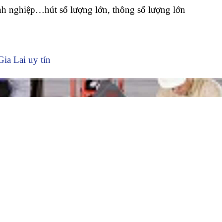
nh nghiệp…hút số lượng lớn, thông số lượng lớn
Gia Lai uy tín
 thông cống nghẹt huyện Đăk Pơ uy tín
ện Đăk Pơ và một số cách tự xử l
 Đăk Pơ bạn có thể tự xử lý tại nhà. Trường hợp nghẹt nhẹ
g baking soda và giấm ăn