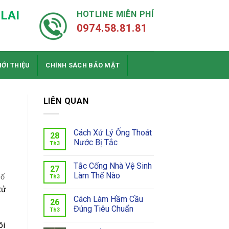
LAI
HOTLINE MIỄN PHÍ
0974.58.81.81
IỚI THIỆU
CHÍNH SÁCH BẢO MẬT
LIÊN QUAN
Cách Xử Lý Ống Thoát
28
Nước Bị Tắc
Th3
Tắc Cống Nhà Vệ Sinh
27
Làm Thế Nào
cố
Th3
xử
Cách Làm Hầm Cầu
26
Đúng Tiêu Chuẩn
Th3
ôi