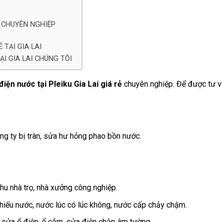
I CHUYÊN NGHIỆP
 TẠI GIA LAI
I GIA LAI CHÚNG TÔI
điện nước tại Pleiku Gia Lai giá rẻ
chuyên nghiệp. Để được tư 
g ty bị tràn, sửa hư hỏng phao bồn nước.
hu nhà trọ, nhà xưởng công nghiệp.
thiếu nước, nước lúc có lúc không, nước cấp chảy chậm.
 sửa ổ điện, ổ cắm, sửa điện chập âm tường.