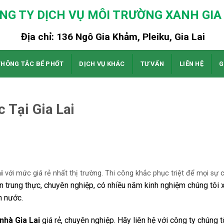
NG TY DỊCH VỤ MÔI TRƯỜNG XANH GIA 
Địa chỉ: 136 Ngô Gia Khảm, Pleiku, Gia Lai
THÔNG TẮC BỂ PHỐT
DỊCH VỤ KHÁC
TƯ VẤN
LIÊN HỆ
G
 Tại Gia Lai
i
với mức giá rẻ nhất thị trường. Thi công khắc phục triệt để mọi sự 
n trung thực, chuyên nghiệp, có nhiều năm kinh nghiệm chúng tôi 
n nước.
nhà Gia Lai
giá rẻ, chuyên nghiệp. Hãy liên hệ với công ty chúng t