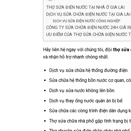
THỢ SỬA ĐIỆN NƯỚC TẠI NHÀ Ở GIA LAI
DỊCH VỤ SỬA CHỮA ĐIỆN NƯỚC TẠI GIA LA
DỊCH VỤ SỬA ĐIỆN NƯỚC CÔNG NGHIỆP
CÔNG TY SỬA CHỮA ĐIỆN NƯỚC 24H GIÁ RẺ
ƯU ĐIỂM CỦA THỢ SỬA CHỮA ĐIỆN NƯỚC TẠ
Hãy liên hệ ngay với chúng tôi, đội
thợ sửa 
và nhận hỗ trợ nhanh chóng nhất.
Dịch vụ sửa chữa hệ thống đường điện.
Sửa chữa hệ thống bồn nước cơ quan, côn
Dịch vụ sửa nước không lên bồn.
Dịch vụ thay ống nước quán ăn bị bể.
Sửa chữa các công trình điện dân dụng k
Thợ sửa chữa nhà phố gặp tình trạng bị 
Thợ chuyên sửa điện chập cháy nhà phố,