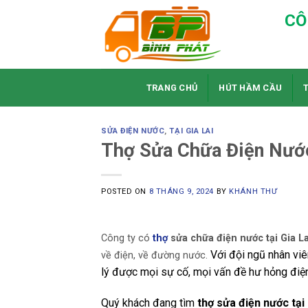
Skip
CÔ
to
content
TRANG CHỦ
HÚT HẦM CẦU
SỬA ĐIỆN NƯỚC
,
TẠI GIA LAI
Thợ Sửa Chữa Điện Nước
POSTED ON
8 THÁNG 9, 2024
BY
KHÁNH THƯ
Công ty có
thợ
sửa chữa điện nước tại Gia La
Với đội ngũ nhân viê
về điện, về đường nước.
lý được mọi sự cố, mọi vấn đề hư hỏng điệ
Quý khách đang tìm
thợ sửa điện nước tại 