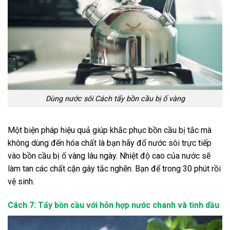
Dùng nước sôi Cách tẩy bồn cầu bị ố vàng
Một biện pháp hiệu quả giúp khắc phục bồn cầu bị tắc mà
không dùng đến hóa chất là bạn hãy đổ nước sôi trực tiếp
vào bồn cầu bị ố vàng lâu ngày. Nhiệt độ cao của nước sẽ
làm tan các chất cặn gây tắc nghẽn. Bạn để trong 30 phút rồi
vệ sinh.
Cách 7: Tẩy bồn cầu với hỗn hợp nước chanh và tinh dầu