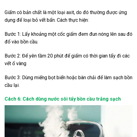
Giấm có bản chất là một loại axit, do đó thường được ứng
dụng để loại bỏ vết bẩn. Cách thực hiện:
Bước 1: Lấy khoảng một cốc giấm đem đun nóng lên sau đó
đổ vào bồn cầu.
Bước 2: Để yên tầm 20 phút để giấm có thời gian tẩy đi các
vết ố vàng
Bước 3: Dùng miếng bọt biển hoặc bàn chải để làm sạch bồn
cầu lại.
Cách 6: Cách dùng nước sôi tẩy bồn cầu trắng sạch