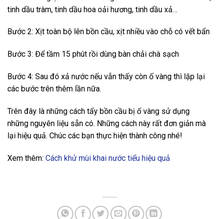
tinh dầu tràm, tinh dầu hoa oải hương, tinh dầu xả…
Bước 2: Xịt toàn bộ lên bồn cầu, xịt nhiều vào chỗ có vết bẩn
Bước 3: Để tầm 15 phút rồi dùng bàn chải chà sạch
Bước 4: Sau đó xả nước nếu vẫn thấy còn ố vàng thì lặp lại
các bước trên thêm lần nữa.
Trên đây là những cách tẩy bồn cầu bị ố vàng sử dụng
những nguyên liệu sẵn có. Những cách này rất đơn giản mà
lại hiệu quả. Chúc các bạn thực hiện thành công nhé!
Xem thêm:
Cách khử mùi khai nước tiểu hiệu quả