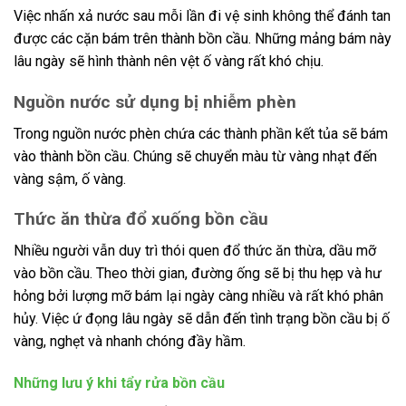
Việc nhấn xả nước sau mỗi lần đi vệ sinh không thể đánh tan
được các cặn bám trên thành bồn cầu. Những mảng bám này
lâu ngày sẽ hình thành nên vệt ố vàng rất khó chịu.
Nguồn nước sử dụng bị nhiễm phèn
Trong nguồn nước phèn chứa các thành phần kết tủa sẽ bám
vào thành bồn cầu. Chúng sẽ chuyển màu từ vàng nhạt đến
vàng sậm, ố vàng.
Thức ăn thừa đổ xuống bồn cầu
Nhiều người vẫn duy trì thói quen đổ thức ăn thừa, dầu mỡ
vào bồn cầu. Theo thời gian, đường ống sẽ bị thu hẹp và hư
hỏng bởi lượng mỡ bám lại ngày càng nhiều và rất khó phân
hủy. Việc ứ đọng lâu ngày sẽ dẫn đến tình trạng bồn cầu bị ố
vàng, nghẹt và nhanh chóng đầy hầm.
Những lưu ý khi tẩy rửa bồn cầu