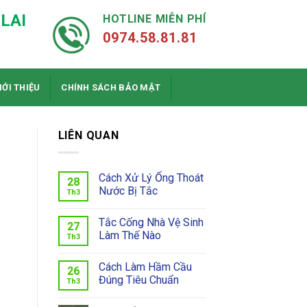
LAI
HOTLINE MIỄN PHÍ
0974.58.81.81
IỚI THIỆU
CHÍNH SÁCH BẢO MẬT
LIÊN QUAN
Cách Xử Lý Ống Thoát
28
Nước Bị Tắc
Th3
Tắc Cống Nhà Vệ Sinh
27
Làm Thế Nào
u
Th3
Cách Làm Hầm Cầu
26
Đúng Tiêu Chuẩn
Th3