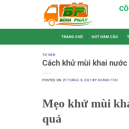
Skip
CÔ
to
content
TRANG CHỦ
HÚT HẦM CẦU
TƯ VẤN
Cách khử mùi khai nước 
POSTED ON
29 THÁNG 8, 2021
BY
KHÁNH THƯ
Mẹo khử mùi khai
quả