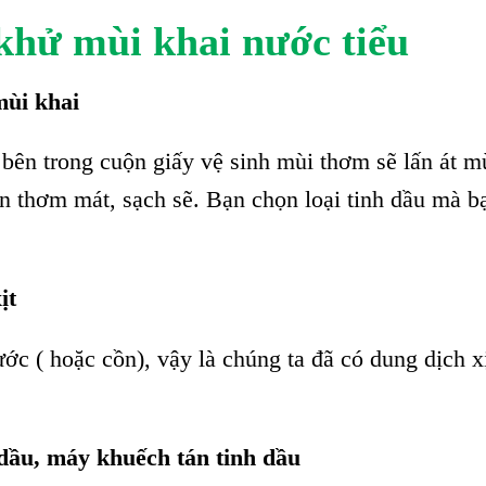
khử mùi khai nước tiểu
mùi khai
 bên trong cuộn giấy vệ sinh mùi thơm sẽ lấn át m
ôn thơm mát, sạch sẽ. Bạn chọn loại tinh dầu mà b
ịt
ước ( hoặc cồn), vậy là chúng ta đã có dung dịch x
dầu, máy khuếch tán tinh dầu