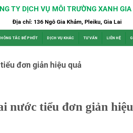
NG TY DỊCH VỤ MÔI TRƯỜNG XANH GIA 
Địa chỉ: 136 Ngô Gia Khảm, Pleiku, Gia Lai
THÔNG TẮC BỂ PHỐT
DỊCH VỤ KHÁC
TƯ VẤN
LIÊN HỆ
G
tiểu đơn giản hiệu quả
 nước tiểu đơn giản hiệ