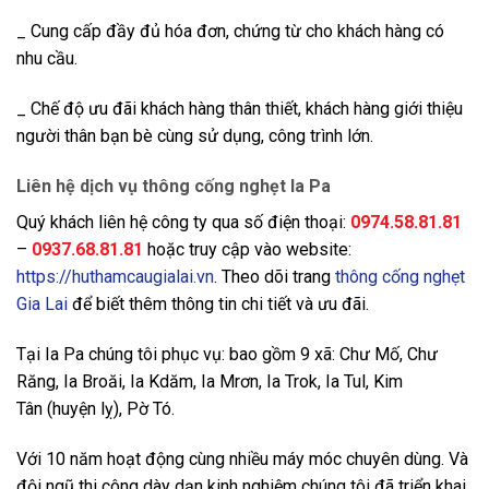
_ Cung cấp đầy đủ hóa đơn, chứng từ cho khách hàng có
nhu cầu.
_ Chế độ ưu đãi khách hàng thân thiết, khách hàng giới thiệu
người thân bạn bè cùng sử dụng, công trình lớn.
Liên hệ dịch vụ thông cống nghẹt Ia Pa
Quý khách liên hệ công ty qua số điện thoại:
0974.58.81.81
–
0937.68.81.81
hoặc truy cập vào website:
https://huthamcaugialai.vn
. Theo dõi trang
thông cống nghẹt
Gia Lai
để biết thêm thông tin chi tiết và ưu đãi.
Tại Ia Pa chúng tôi phục vụ: bao gồm 9 xã: Chư Mố, Chư
Răng, Ia Broăi, Ia Kdăm, Ia Mrơn, Ia Trok, Ia Tul, Kim
Tân (huyện lỵ), Pờ Tó.
Với 10 năm hoạt động cùng nhiều máy móc chuyên dùng. Và
đội ngũ thi công dày dạn kinh nghiệm chúng tôi đã triển khai