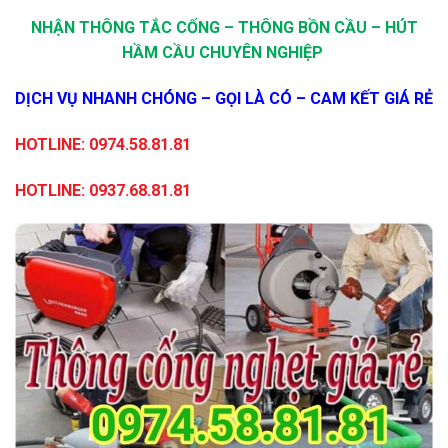
NHẬN THÔNG TẮC CỐNG – THÔNG BỒN CẦU – HÚT
HẦM CẦU CHUYÊN NGHIỆP
DỊCH VỤ NHANH CHÓNG – GỌI LÀ CÓ – CAM KẾT GIÁ RẺ
HOTLINE:
0974.58.81.81
HOTLINE:
0937.68.81.81