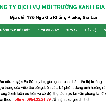
NG TY DỊCH VỤ MÔI TRƯỜNG XANH GIA 
Địa chỉ: 136 Ngô Gia Khảm, Pleiku, Gia Lai
THÔNG TẮC BỂ PHỐT
DỊCH VỤ KHÁC
TƯ VẤN
LIÊN HỆ
G
ồn cầu huyện Ea Súp
uy tín, giá cạnh tranh nhất trên thị trường.
ực trạng của việc tắc cống, bồn cầu, bể phốt… đang ảnh hưởng rấ
ờng Xanh luôn ưu tiên và có đội thợ túc trực tại văn phòng tại đị
tôi theo
hotline:
0964.23.24.79
để nhận báo giá chi tiết.