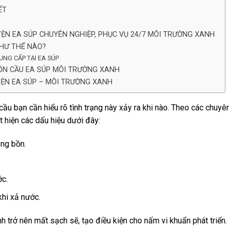
ẾT
YỆN EA SÚP CHUYÊN NGHIỆP, PHỤC VỤ 24/7 MÔI TRƯỜNG XANH
NHƯ THẾ NÀO?
NG CẤP TẠI EA SÚP
BỒN CẦU EA SÚP MÔI TRƯỜNG XANH
YỆN EA SÚP – MÔI TRƯỜNG XANH
cầu bạn cần hiểu rõ tình trạng này xảy ra khi nào. Theo các chuyê
t hiện các dấu hiệu dưới đây:
ong bồn.
ớc.
hi xả nước.
h trở nên mất sạch sẽ, tạo điều kiện cho nấm vi khuẩn phát triển.