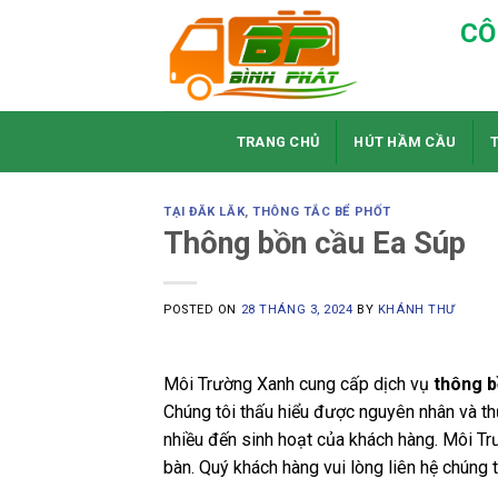
Skip
CÔ
to
content
TRANG CHỦ
HÚT HẦM CẦU
TẠI ĐĂK LĂK
,
THÔNG TẮC BỂ PHỐT
Thông bồn cầu Ea Súp
POSTED ON
28 THÁNG 3, 2024
BY
KHÁNH THƯ
Môi Trường Xanh cung cấp dịch vụ
thông b
Chúng tôi thấu hiểu được nguyên nhân và th
nhiều đến sinh hoạt của khách hàng. Môi Trư
bàn. Quý khách hàng vui lòng liên hệ chúng 