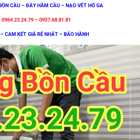
BỒN CẦU – ĐẦY HẦM CẦU – NẠO VÉT HỐ GA
 0964.23.24.79 – 0937.68.81.81
 – CAM KẾT GIÁ RẺ NHẤT – BẢO HÀNH