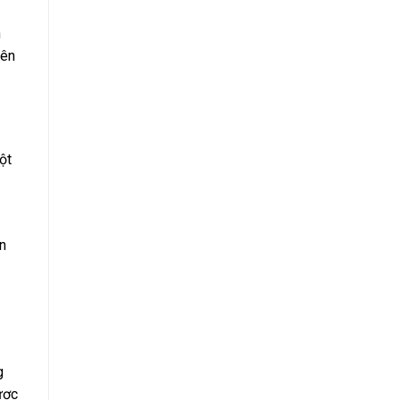
h
iên
ột
án
g
ược