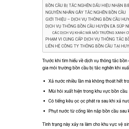
BỒN CẦU BỊ TẮC NGHẼN DẤU HIỆU NHẬN BI
NGUYÊN NHÂN GÂY TẮC NGHẼN BỒN CẦU
GIỚI THIỆU – DỊCH VỤ THÔNG BỒN CẦU HU
DỊCH VỤ THÔNG BỒN CẦU HUYỆN EA SÚP 
CÁC DỊCH VỤ KHÁC MÀ MÔI TRƯỜNG XANH CU
PHẠM VI CUNG CẤP DỊCH VỤ THÔNG TẮC 
LIÊN HỆ CÔNG TY THÔNG BỒN CẦU TẠI HU
Trước khi tìm hiểu về dịch vụ thông tắc bồn 
gia môi trường bồn cầu bị tắc nghẽn khi xuấ
Xả nước nhiều lần mà không thoát hết tr
Mùi hôi xuất hiện trong khu vực bồn cầu.
Có tiếng kêu ọc ọc phát ra sau khi xả nư
Phụt nước từ cống lên nắp bồn cầu sau k
Tình trạng này xảy ra làm cho khu vực vệ sin