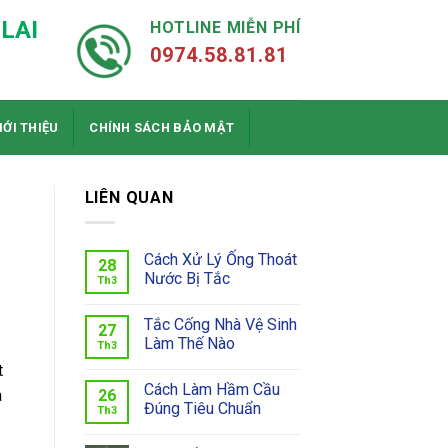
LAI
HOTLINE MIỄN PHÍ
0974.58.81.81
IỚI THIỆU
CHÍNH SÁCH BẢO MẬT
LIÊN QUAN
Cách Xử Lý Ống Thoát
28
Nước Bị Tắc
Th3
Tắc Cống Nhà Vệ Sinh
27
Làm Thế Nào
Th3
t
Cách Làm Hầm Cầu
26
a
Đúng Tiêu Chuẩn
Th3