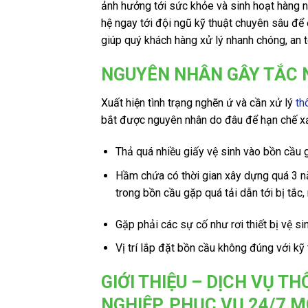
ảnh hưởng tới sức khỏe và sinh hoạt hàng n
hệ ngay tới đội ngũ kỹ thuật chuyên sâu để
giúp quý khách hàng xử lý nhanh chóng, an t
NGUYÊN NHÂN GÂY TẮC 
Xuất hiện tình trạng nghẽn ứ và cần xử lý
th
bắt được nguyên nhân do đâu để hạn chế xả
Thả quá nhiều giấy vệ sinh vào bồn cầu g
Hầm chứa có thời gian xây dựng quá 3 nă
trong bồn cầu gặp quá tải dẫn tới bị tắc,
Gặp phải các sự cố như rơi thiết bị vệ s
Vị trí lắp đặt bồn cầu không đúng với kỹ 
GIỚI THIỆU – DỊCH VỤ 
NGHIỆP, PHỤC VỤ 24/7 