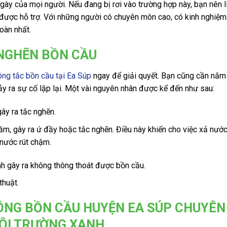
gày của mọi người. Nếu đang bị rơi vào trường hợp này, bạn nên l
 được hỗ trợ. Với những người có chuyên môn cao, có kinh nghiệm
oàn nhất.
NGHẼN BỒN CẦU
ông tắc bồn cầu tại Ea Súp
ngay để giải quyết. Bạn cũng cần nắm
y ra sự cố lặp lại. Một vài nguyên nhân được kể đến như sau:
ây ra tắc nghẽn.
m, gây ra ứ đầy hoặc tắc nghẽn. Điều này khiến cho việc xả nướ
 nước rút chậm.
inh gây ra không thông thoát được bồn cầu.
thuật.
THÔNG BỒN CẦU HUYỆN EA SÚP CHUYÊN
MÔI TRƯỜNG XANH