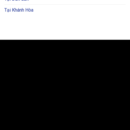
Tại Khánh Hòa
BẢN ĐỒ VÀ CHỈ ĐƯỜNG