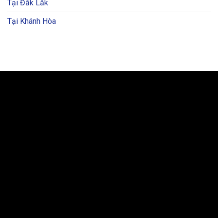
Tại Đăk Lăk
Tại Khánh Hòa
BẢN ĐỒ VÀ CHỈ ĐƯỜNG