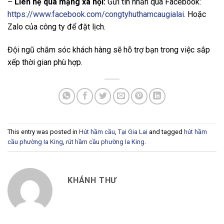
–
Liên hệ qua mạng xã hội:
Gửi tin nhắn qua Facebook:
https://www.facebook.com/congtyhuthamcaugialai
. Hoặc
Zalo của công ty để đặt lịch.
Đội ngũ chăm sóc khách hàng sẽ hỗ trợ bạn trong việc sắp
xếp thời gian phù hợp.
This entry was posted in
Hút hầm cầu
,
Tại Gia Lai
and tagged
hút hầm
cầu phường Ia King
,
rút hầm cầu phường Ia King
.
KHÁNH THƯ