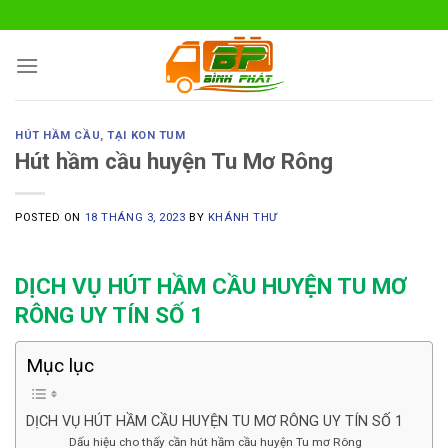
Skip
to
content
HÚT HẦM CẦU
,
TẠI KON TUM
Hút hầm cầu huyện Tu Mơ Rông
POSTED ON
18 THÁNG 3, 2023
BY
KHÁNH THƯ
DỊCH VỤ HÚT HẦM CẦU HUYỆN TU MƠ
RÔNG UY TÍN SỐ 1
Mục lục
DỊCH VỤ HÚT HẦM CẦU HUYỆN TU MƠ RÔNG UY TÍN SỐ 1
Dấu hiệu cho thấy cần hút hầm cầu huyện Tu mơ Rông