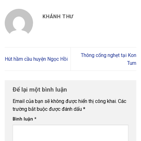
KHÁNH THƯ
Thông cống nghẹt tại Kon
Hút hầm cầu huyện Ngọc Hồi
Tum
Để lại một bình luận
Email của bạn sẽ không được hiển thị công khai.
Các
trường bắt buộc được đánh dấu
*
Bình luận
*