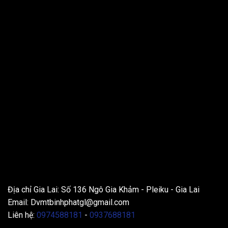
THÔNG TIN LIÊN HỆ
Địa chỉ Gia Lai: Số 136 Ngô Gia Khảm - Pleiku - Gia Lai
Email:
Dvmtbinhphatgl@gmail.com
Liên hệ:
0974588181
-
0937688181