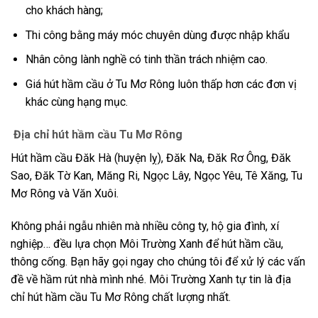
cho khách hàng;
Thi công bằng máy móc chuyên dùng được nhập khẩu
Nhân công lành nghề có tinh thần trách nhiệm cao.
Giá hút hầm cầu ở Tu Mơ Rông luôn thấp hơn các đơn vị
khác cùng hạng mục.
Địa chỉ hút hầm cầu Tu Mơ Rông
Hút hầm cầu Đăk Hà (huyện lỵ), Đăk Na, Đăk Rơ Ông, Đăk
Sao, Đăk Tờ Kan, Măng Ri, Ngọc Lây, Ngọc Yêu, Tê Xăng, Tu
Mơ Rông và Văn Xuôi.
Không phải ngẫu nhiên mà nhiều công ty, hộ gia đình, xí
nghiệp… đều lựa chọn Môi Trường Xanh để hút hầm cầu,
thông cống. Bạn hãy gọi ngay cho chúng tôi để xử lý các vấn
đề về hầm rút nhà mình nhé. Môi Trường Xanh tự tin là địa
chỉ hút hầm cầu Tu Mơ Rông chất lượng nhất.