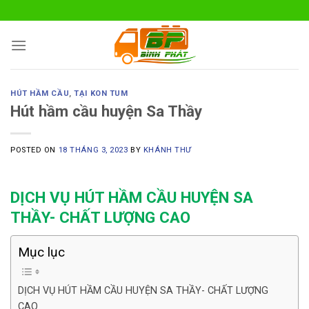
Skip
to
content
HÚT HẦM CẦU
,
TẠI KON TUM
Hút hầm cầu huyện Sa Thầy
POSTED ON
18 THÁNG 3, 2023
BY
KHÁNH THƯ
D
ỊCH VỤ HÚT HẦM CẦU HUYỆN SA
THẦY- CHẤT LƯỢNG CAO
Mục lục
DỊCH VỤ HÚT HẦM CẦU HUYỆN SA THẦY- CHẤT LƯỢNG
CAO