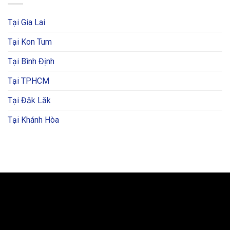
Tại Gia Lai
Tại Kon Tum
Tại Bình Định
Tại TPHCM
Tại Đăk Lăk
Tại Khánh Hòa
BẢN ĐỒ VÀ CHỈ ĐƯỜNG