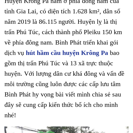
Huyện Krông Pa nằm ở phía đông nam của
tỉnh Gia Lai, có diện tích 1.628 km², dân số
năm 2019 là 86.115 người. Huyện lỵ là thị
trấn Phú Túc, cách thành phố Pleiku 150 km
về phía đông nam. Bình Phát triển khai gói
dịch vụ
hút hầm cầu huyện Krông Pa
bao
gồm thị trấn Phú Túc và 13 xã trực thuộc
huyện. Với lượng dân cư khá đông và vấn đề
môi trường cũng luôn được các cấp lưu tâm
Bình Phát hy vọng bài viết mình chia sẻ sau
đây sẽ cung cấp kiến thức bổ ích cho mình
nhé!