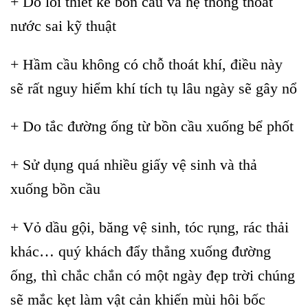
+ Do lỗi thiết kế bồn cầu và hệ thống thoát
nước sai kỹ thuật
+ Hầm cầu không có chỗ thoát khí, điều này
sẽ rất nguy hiểm khí tích tụ lâu ngày sẽ gây nổ
+ Do tắc đường ống từ bồn cầu xuống bể phốt
+ Sử dụng quá nhiều giấy vệ sinh và thả
xuống bồn cầu
+ Vỏ dầu gội, băng vệ sinh, tóc rụng, rác thải
khác… quý khách đẩy thẳng xuống đường
ống, thì chắc chắn có một ngày đẹp trời chúng
sẽ mắc kẹt làm vật cản khiến mùi hôi bốc