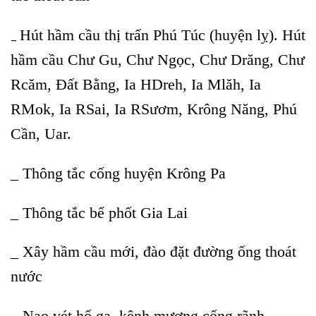
Hút hầm cầu thị trấn Phú Túc (huyện lỵ). Hút
_
hầm cầu Chư Gu, Chư Ngọc, Chư Drăng, Chư
Rcăm, Đất Bằng, Ia HDreh, Ia Mlăh, Ia
RMok, Ia RSai, Ia RSươm, Krông Năng, Phú
Cần, Uar.
_ Thông tắc cống huyện Krông Pa
_ Thông tắc bể phốt Gia Lai
_ Xây hầm cầu mới, đào đặt đường ống thoát
nước
_ Nạo vét hố ga, kênh mương cống rãnh