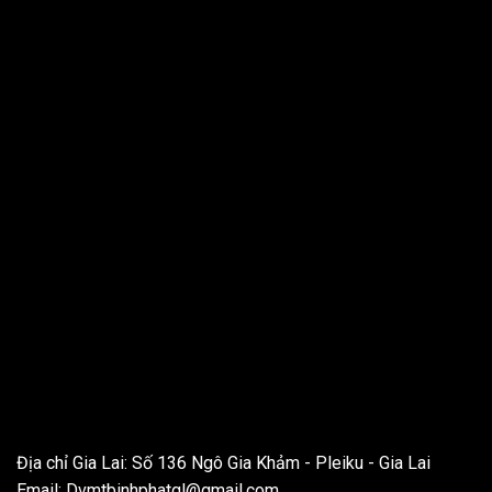
THÔNG TIN LIÊN HỆ
Địa chỉ Gia Lai: Số 136 Ngô Gia Khảm - Pleiku - Gia Lai
Email:
Dvmtbinhphatgl@gmail.com