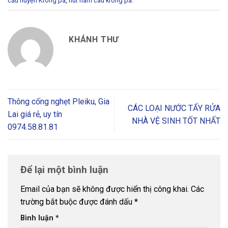
cầu huyện Krông pa
,
hut ham cau krong pa
.
KHÁNH THƯ
Thông cống nghẹt Pleiku, Gia
CÁC LOẠI NƯỚC TẨY RỬA
Lai giá rẻ, uy tín
NHÀ VỆ SINH TỐT NHẤT
0974.58.81.81
Để lại một bình luận
Email của bạn sẽ không được hiển thị công khai.
Các
trường bắt buộc được đánh dấu
*
Bình luận
*