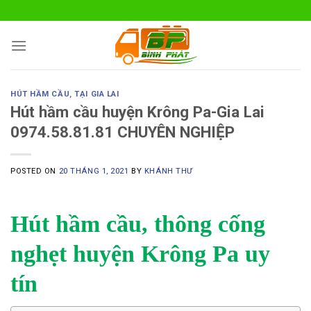
Skip
to
content
HÚT HẦM CẦU
,
TẠI GIA LAI
Hút hầm cầu huyện Krông Pa-Gia Lai
0974.58.81.81 CHUYÊN NGHIỆP
POSTED ON
20 THÁNG 1, 2021
BY
KHÁNH THƯ
Hút hầm cầu, thông cống
nghẹt huyện Krông Pa uy
tín