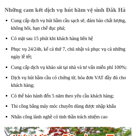
Những cam kết dịch vụ hút hầm vệ sinh Đăk Hà
Cung cấp dịch vụ hút hầm cầu sạch sẽ, đảm bảo chất lượng,
không hôi, hạn chế đục phá;
Có mặt sau 15 phút khi khách hàng liên hệ
Phục vụ 24/24h, kể cả thứ 7, chủ nhật và phục vụ cả những
ngày lễ tết;
Cung cấp dịch vụ khảo sát tại nhà và tư vấn miễn phí 100%;
Dịch vụ hút hầm cầu có chứng từ, hóa đơn VAT đầy đủ cho
khách hàng;
Có thể bảo hành đến 5 năm theo yêu cầu khách hàng;
Thi công bằng máy móc chuyên dùng được nhập khẩu
Nhân công lành nghề có tinh thần trách nhiệm cao