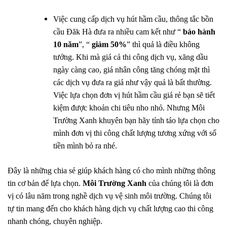
Việc cung cấp dịch vụ hút hầm cầu, thông tắc bồn
cầu Đăk Hà đưa ra nhiều cam kết như “
bảo hành
10 năm
”, “
giảm 50%
” thì quả là điều không
tưởng. Khi mà giá cả thi công dịch vụ, xăng dầu
ngày càng cao, giá nhân công tăng chóng mặt thì
các dịch vụ đưa ra giá như vậy quả là bất thường.
Việc lựa chọn đơn vị hút hầm cầu giá rẻ bạn sẽ tiết
kiệm được khoản chi tiêu nho nhỏ. Nhưng Môi
Trường Xanh khuyên bạn hãy tỉnh táo lựa chọn cho
mình đơn vị thi công chất lượng tương xứng với số
tiền mình bỏ ra nhé.
Đây là những chia sẻ giúp khách hàng có cho mình những thông
tin cơ bản để lựa chọn.
Môi Trường Xanh
của chúng tôi là đơn
vị có lâu năm trong nghề dịch vụ vệ sinh môi trường. Chúng tôi
tự tin mang đến cho khách hàng dịch vụ chất lượng cao thi công
nhanh chóng, chuyên nghiệp.