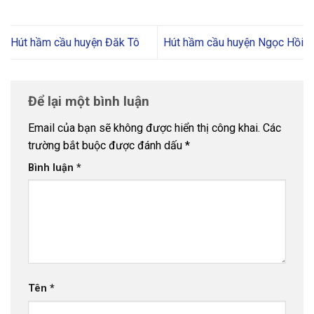
Hút hầm cầu huyện Đăk Tô
Hút hầm cầu huyện Ngọc Hồi
Để lại một bình luận
Email của bạn sẽ không được hiển thị công khai.
Các
trường bắt buộc được đánh dấu
*
Bình luận
*
Tên
*