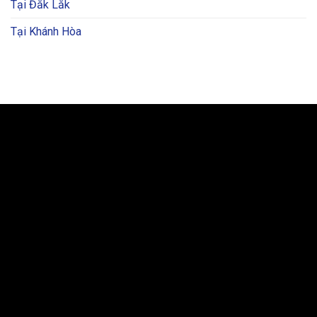
Tại Đăk Lăk
Tại Khánh Hòa
BẢN ĐỒ VÀ CHỈ ĐƯỜNG