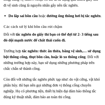
đi vệ sinh cũng là nguyên nhân gây nên tắc nghẽn.
Do lắp sai bồn cầu
hoặc
đường ống thông hơi bị tắc nghẽn
.
Các cách xử lý khi bồn cầu rút chậm
Đối với
tắc nghẽn do giấy thì bạn có thể đợi từ 2- 3 tiếng sau
đó dội mạnh nước để chất thải cuốn đi.
Trường hợp
tắc nghẽn: thức ăn thừa, băng vệ sinh,… sử dụng
bột thông cống, thụt bồn cầu, hoặc lò xo thông cống
. Đối với
những trường hợp này, bạn sử dụng những phương pháp trên
chắc chắn sẽ thành công.
Còn đối với những tắc nghẽn phức tạp như: do vật cứng, vật khó
phân hủy. thì bạn nên gọi những đơn vị thông cống chuyên
nghiệp. Họ có phương tiện, thiết bị hiện đại đảm bảo thông tắc
đúng kỹ thuật nhất, đảm bảo an toàn thi công.