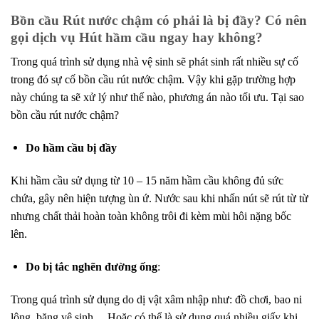
Bồn cầu Rút nước chậm có phải là bị đầy? Có nên
gọi dịch vụ Hút hầm cầu ngay hay không?
Trong quá trình sử dụng nhà vệ sinh sẽ phát sinh rất nhiều sự cố
trong đó sự cố bồn cầu rút nước chậm. Vậy khi gặp trường hợp
này chúng ta sẽ xử lý như thế nào, phương án nào tối ưu. Tại sao
bồn cầu rút nước chậm?
Do hầm cầu bị đầy
Khi hầm cầu sử dụng từ 10 – 15 năm hầm cầu không đủ sức
chứa, gây nên hiện tượng ùn ứ. Nước sau khi nhấn nút sẽ rút từ từ
nhưng chất thải hoàn toàn không trôi đi kèm mùi hôi nặng bốc
lên.
Do bị tắc nghẽn đường ống
:
Trong quá trình sử dụng do dị vật xâm nhập như: đồ chơi, bao ni
lông, băng vệ sinh… Hoặc có thể là sử dụng quá nhiều giấy khi