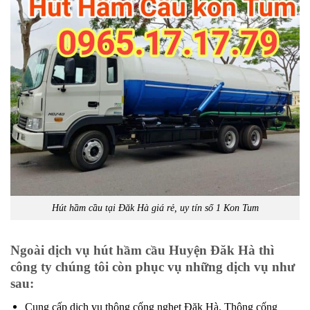
Hút hầm cầu tại Đăk Hà giá rẻ, uy tín số 1 Kon Tum
Ngoài dịch vụ hút hầm cầu Huyện Đăk Hà thì
công ty chúng tôi còn phục vụ những dịch vụ như
sau:
Cung cấp dịch vụ thông cống nghẹt Đăk Hà. Thông cống