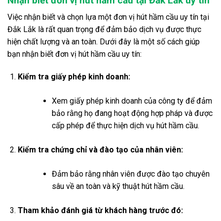
Nhận biết đơn vị hút hầm cầu tại Đắk Lắk uy tín
Việc nhận biết và chọn lựa một đơn vị hút hầm cầu uy tín tại
Đắk Lắk là rất quan trọng để đảm bảo dịch vụ được thực
hiện chất lượng và an toàn. Dưới đây là một số cách giúp
bạn nhận biết đơn vị hút hầm cầu uy tín:
Kiểm tra giấy phép kinh doanh:
Xem giấy phép kinh doanh của công ty để đảm
bảo rằng họ đang hoạt động hợp pháp và được
cấp phép để thực hiện dịch vụ hút hầm cầu.
Kiểm tra chứng chỉ và đào tạo của nhân viên:
Đảm bảo rằng nhân viên được đào tạo chuyên
sâu về an toàn và kỹ thuật hút hầm cầu.
Tham khảo đánh giá từ khách hàng trước đó: