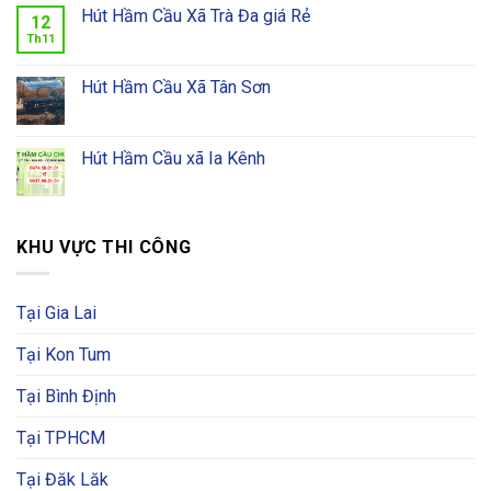
Hút Hầm Cầu Xã Trà Đa giá Rẻ
12
Th11
Hút Hầm Cầu Xã Tân Sơn
Hút Hầm Cầu xã Ia Kênh
KHU VỰC THI CÔNG
Tại Gia Lai
Tại Kon Tum
Tại Bình Định
Tại TPHCM
Tại Đăk Lăk