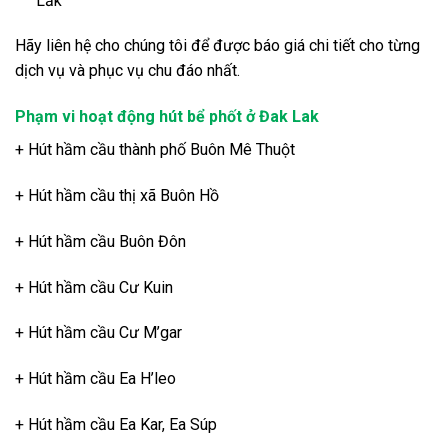
Lăk
Hãy liên hệ cho chúng tôi để được báo giá chi tiết cho từng
dịch vụ và phục vụ chu đáo nhất.
Phạm vi hoạt động hút bể phốt ở Đak Lak
+ Hút hầm cầu thành phố Buôn Mê Thuột
+ Hút hầm cầu thị xã Buôn Hồ
+ Hút hầm cầu Buôn Đôn
+ Hút hầm cầu Cư Kuin
+ Hút hầm cầu Cư M’gar
+ Hút hầm cầu Ea H’leo
+ Hút hầm cầu Ea Kar, Ea Súp