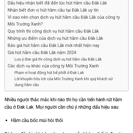
Dấu hiệu nhận biết đã đến lúc hút hầm cầu Đăk Lăk
Nhận biết đơn vị hút hầm cầu tại Đắk Lắk uy tín
Vì sao nên chọn dịch vụ hút hầm cầu Đắk Lắk của công ty
Môi Trường Xanh?
Quy trình thi công dịch vụ hút hầm cầu Đắk Lắk
Những ưu điểm của dịch vụ hút hầm cầu Đắk Lắk
Báo giá hút hầm cầu Đắk Lắk mới nhất hiện nay
Giá hút hầm cầu Đắk Lắk năm 2024
Lưu ý đơn giá thi công dịch vụ hút hầm cầu Đắk Lắk
Các dịch vụ khác của công ty Môi Trường Xanh
Phạm vi hoạt động hút bể phốt ở Đak Lak
Lời khuyên hữu ích của Môi Trường Xanh khi quý khách sử
dụng hầm cầu
Nhiều người thắc mắc khi nào thì họ cần tiến hành rút hầm
cầu ở Đak Lak. Mọi người cần chú ý những dấu hiệu sau:
Hầm cầu bốc mùi hôi thối