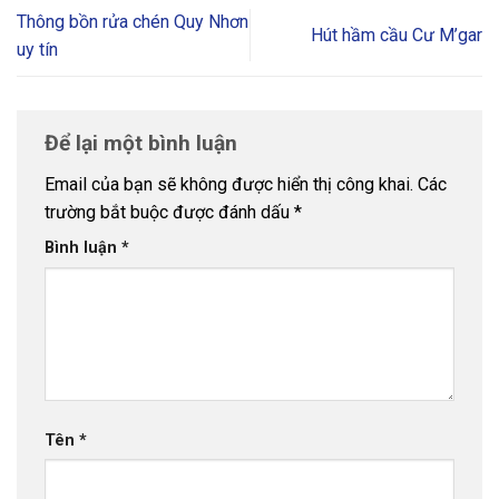
Thông bồn rửa chén Quy Nhơn
Hút hầm cầu Cư M’gar
uy tín
Để lại một bình luận
Email của bạn sẽ không được hiển thị công khai.
Các
trường bắt buộc được đánh dấu
*
Bình luận
*
Tên
*