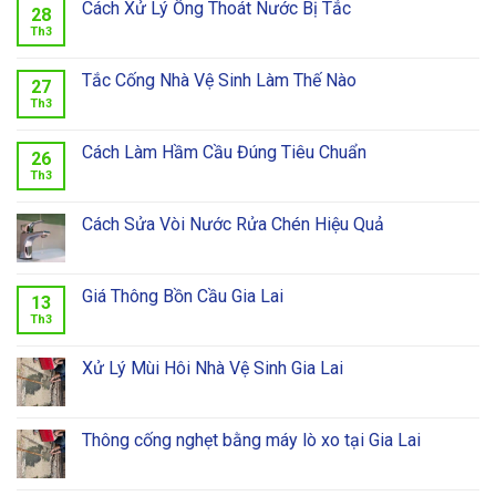
Cách Xử Lý Ống Thoát Nước Bị Tắc
28
Th3
Tắc Cống Nhà Vệ Sinh Làm Thế Nào
27
Th3
Cách Làm Hầm Cầu Đúng Tiêu Chuẩn
26
Th3
Cách Sửa Vòi Nước Rửa Chén Hiệu Quả
Giá Thông Bồn Cầu Gia Lai
13
Th3
Xử Lý Mùi Hôi Nhà Vệ Sinh Gia Lai
Thông cống nghẹt bằng máy lò xo tại Gia Lai