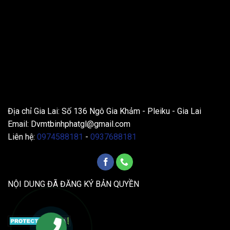
THÔNG TIN LIÊN HỆ
Địa chỉ Gia Lai: Số 136 Ngô Gia Khảm - Pleiku - Gia Lai
Email:
Dvmtbinhphatgl@gmail.com
Liên hệ:
0974588181
-
0937688181
NỘI DUNG ĐÃ ĐĂNG KÝ BẢN QUYỀN