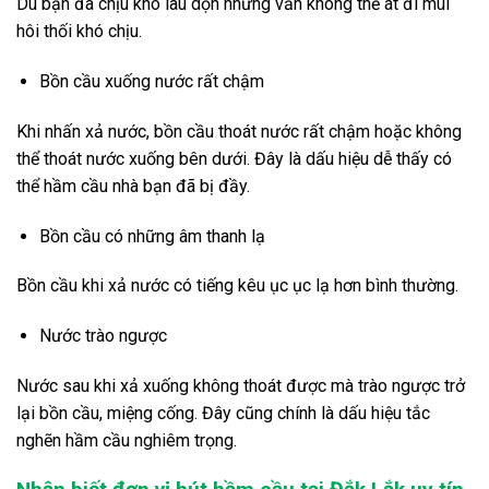
Dù bạn đã chịu khó lau dọn nhưng vẫn không thể át đi mùi
hôi thối khó chịu.
Bồn cầu xuống nước rất chậm
Khi nhấn xả nước, bồn cầu thoát nước rất chậm hoặc không
thể thoát nước xuống bên dưới. Đây là dấu hiệu dễ thấy có
thể hầm cầu nhà bạn đã bị đầy.
Bồn cầu có những âm thanh lạ
Bồn cầu khi xả nước có tiếng kêu ục ục lạ hơn bình thường.
Nước trào ngược
Nước sau khi xả xuống không thoát được mà trào ngược trở
lại bồn cầu, miệng cống. Đây cũng chính là dấu hiệu tắc
nghẽn hầm cầu nghiêm trọng.