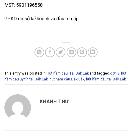
MST: 5901196558
GPKD do sở kế hoạch và đầu tư cấp
This entry was posted in
Hút hầm cầu
,
Tại Đăk Lăk
and tagged
đơn vị hút
hầm cầu uy tín tại Đắk Lắk
,
hút hầm cầu Đắk Lắk
,
hút hầm cầu tại Đắk Lắk
.
KHÁNH THƯ