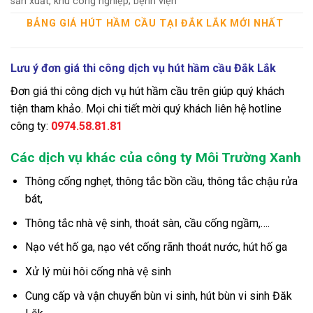
sản xuất, khu công nghiệp; bệnh viện
BẢNG GIÁ HÚT HẦM CẦU TẠI ĐẮK LẮK MỚI NHẤT
Lưu ý đơn giá thi công dịch vụ hút hầm cầu Đắk Lắk
Đơn giá thi công dịch vụ hút hầm cầu trên giúp quý khách
tiện tham khảo. Mọi chi tiết mời quý khách liên hệ hotline
công ty:
0974.58.81.81
Các dịch vụ khác của công ty Môi Trường Xanh
Thông cống nghẹt, thông tắc bồn cầu, thông tắc chậu rửa
bát,
Thông tắc nhà vệ sinh, thoát sàn, cầu cống ngầm,….
Nạo vét hố ga, nạo vét cống rãnh thoát nước, hút hố ga
Xử lý mùi hôi cống nhà vệ sinh
Cung cấp và vận chuyển bùn vi sinh, hút bùn vi sinh Đăk