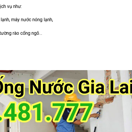
ịch vụ như:
y lạnh, máy nước nóng lạnh,
 tường rào cổng ngõ…