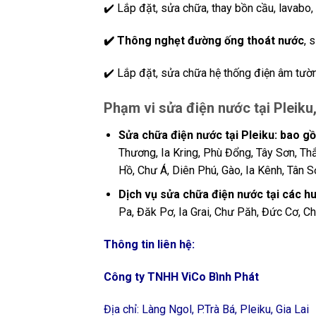
✔️ Lắp đặt, sửa chữa, thay bồn cầu, lavabo, 
✔
️ Thông nghẹt đường ống thoát nước
, 
✔️ Lắp đặt, sửa chữa hệ thống điện âm tường
Phạm vi sửa điện nước tại Pleiku,
Sửa chữa điện nước tại Pleiku: bao g
Thương, Ia Kring, Phù Đổng, Tây Sơn, Thắ
Hồ, Chư Á, Diên Phú, Gào, Ia Kênh, Tân Sơ
Dịch vụ sửa chữa điện nước tại các h
Pa, Đăk Pơ, Ia Grai, Chư Păh, Đức Cơ, C
Thông tin liên hệ:
Công ty TNHH ViCo Bình Phát
Địa chỉ: Làng Ngol, P.Trà Bá, Pleiku, Gia Lai