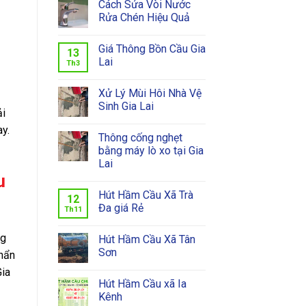
Cách Sửa Vòi Nước
Rửa Chén Hiệu Quả
Giá Thông Bồn Cầu Gia
13
Lai
Th3
Xử Lý Mùi Hôi Nhà Vệ
Sinh Gia Lai
ải
ay.
Thông cống nghẹt
bằng máy lò xo tại Gia
Lai
u
Hút Hầm Cầu Xã Trà
12
Đa giá Rẻ
Th11
ng
Hút Hầm Cầu Xã Tân
Sơn
khẩn
Gia
Hút Hầm Cầu xã Ia
Kênh