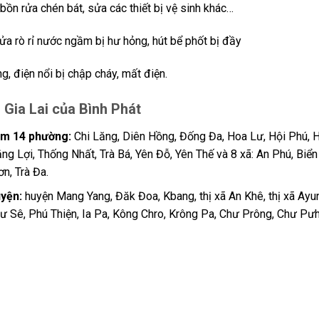
bồn rửa chén bát, sửa các thiết bị vệ sinh khác…
sửa rò rỉ nước ngầm bị hư hỏng, hút bể phốt bị đầy
, điện nổi bị chập cháy, mất điện.
 Gia Lai của Bình Phát
ồm 14 phường:
Chi Lăng, Diên Hồng, Đống Đa, Hoa Lư, Hội Phú, 
ng Lợi, Thống Nhất, Trà Bá, Yên Đỗ, Yên Thế và 8 xã: An Phú, Biển
n, Trà Đa.
uyện:
huyện Mang Yang, Đăk Đoa, Kbang, thị xã An Khê, thị xã Ayu
hư Sê, Phú Thiện, Ia Pa, Kông Chro, Krông Pa, Chư Prông, Chư Pưh