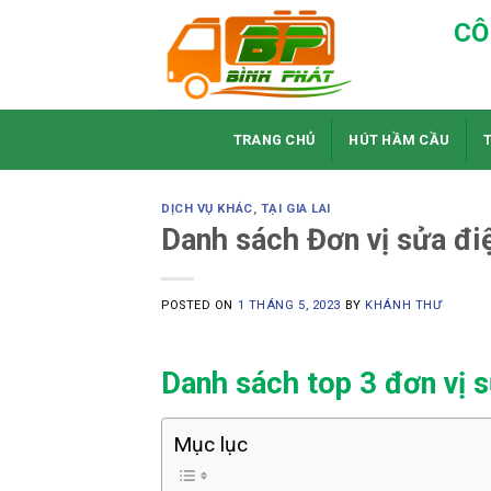
Skip
CÔ
to
content
TRANG CHỦ
HÚT HẦM CẦU
DỊCH VỤ KHÁC
,
TẠI GIA LAI
Danh sách Đơn vị sửa điệ
POSTED ON
1 THÁNG 5, 2023
BY
KHÁNH THƯ
Danh sách top 3 đơn vị s
Mục lục