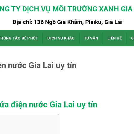
NG TY DỊCH VỤ MÔI TRƯỜNG XANH GIA 
Địa chỉ: 136 Ngô Gia Khảm, Pleiku, Gia Lai
THÔNG TẮC BỂ PHỐT
DỊCH VỤ KHÁC
TƯ VẤN
LIÊN HỆ
G
n nước Gia Lai uy tín
ửa điện nước Gia Lai uy tín