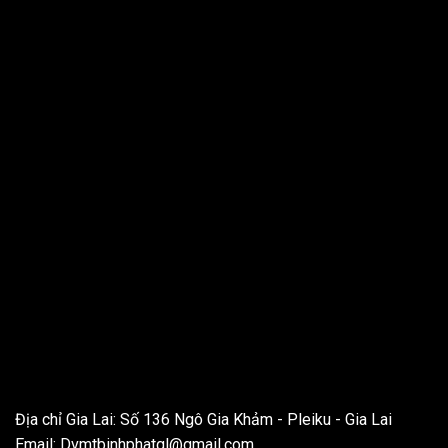
THÔNG TIN LIÊN HỆ
Địa chỉ Gia Lai: Số 136 Ngô Gia Khảm - Pleiku - Gia Lai
Email:
Dvmtbinhphatgl@gmail.com