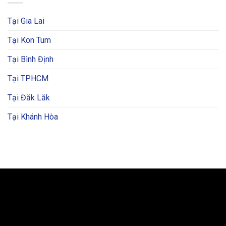
Tại Gia Lai
Tại Kon Tum
Tại Bình Định
Tại TPHCM
Tại Đăk Lăk
Tại Khánh Hòa
BẢN ĐỒ VÀ CHỈ ĐƯỜNG