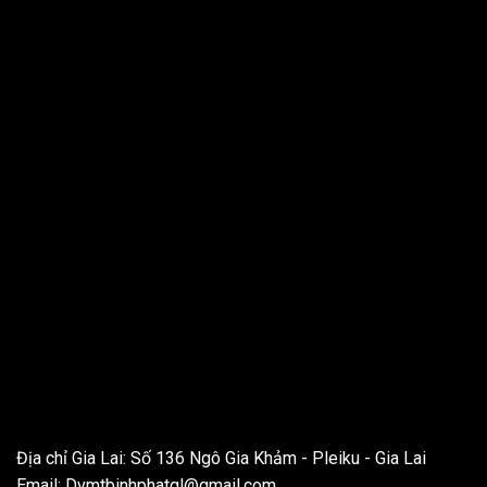
THÔNG TIN LIÊN HỆ
Địa chỉ Gia Lai: Số 136 Ngô Gia Khảm - Pleiku - Gia Lai
Email:
Dvmtbinhphatgl@gmail.com