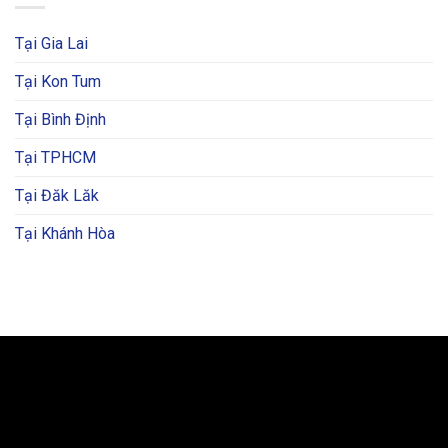
Tại Gia Lai
Tại Kon Tum
Tại Bình Định
Tại TPHCM
Tại Đăk Lăk
Tại Khánh Hòa
BẢN ĐỒ VÀ CHỈ ĐƯỜNG