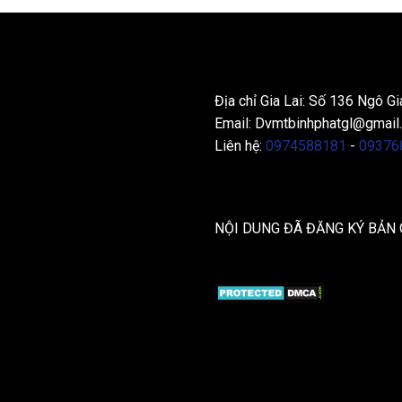
THÔNG TIN LIÊN HỆ
Địa chỉ Gia Lai: Số 136 Ngô Gi
Email:
Dvmtbinhphatgl@gmail
Liên hệ:
0974588181
-
09376
NỘI DUNG ĐÃ ĐĂNG KÝ BẢN