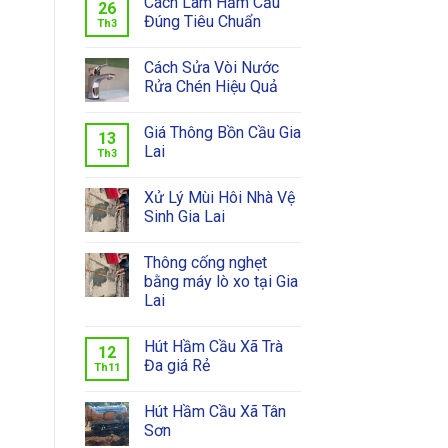
Cách Làm Hầm Cầu
26
Đúng Tiêu Chuẩn
Th3
Cách Sửa Vòi Nước
Rửa Chén Hiệu Quả
Giá Thông Bồn Cầu Gia
13
Lai
Th3
Xử Lý Mùi Hôi Nhà Vệ
Sinh Gia Lai
Thông cống nghẹt
bằng máy lò xo tại Gia
Lai
Hút Hầm Cầu Xã Trà
12
Đa giá Rẻ
Th11
Hút Hầm Cầu Xã Tân
Sơn