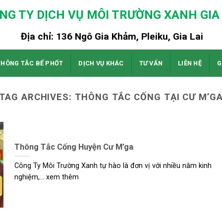
NG TY DỊCH VỤ MÔI TRƯỜNG XANH GIA 
Địa chỉ: 136 Ngô Gia Khảm, Pleiku, Gia Lai
THÔNG TẮC BỂ PHỐT
DỊCH VỤ KHÁC
TƯ VẤN
LIÊN HỆ
G
TAG ARCHIVES:
THÔNG TẮC CỐNG TẠI CƯ M’G
Thông Tắc Cống Huyện Cư M’ga
Công Ty Môi Trường Xanh tự hào là đơn vị với nhiều năm kinh
nghiệm,... xem thêm