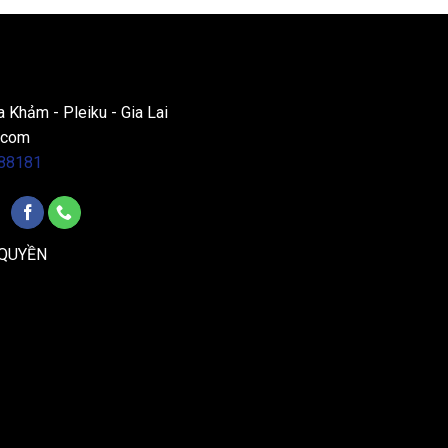
a Khảm - Pleiku - Gia Lai
.com
88181
 QUYỀN