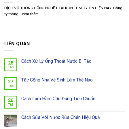
DỊCH VỤ THÔNG CỐNG NGHẸT TẠI KON TUM UY TÍN HIỆN NAY Công
ty thông... xem thêm
LIÊN QUAN
Cách Xử Lý Ống Thoát Nước Bị Tắc
28
Th3
Tắc Cống Nhà Vệ Sinh Làm Thế Nào
27
Th3
Cách Làm Hầm Cầu Đúng Tiêu Chuẩn
26
Th3
Cách Sửa Vòi Nước Rửa Chén Hiệu Quả