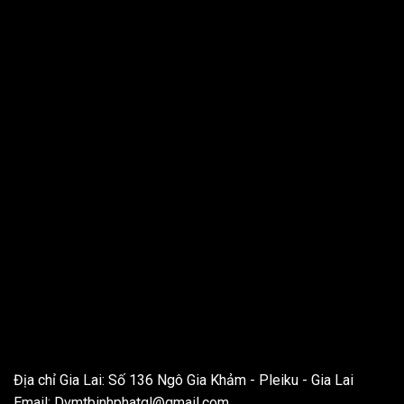
THÔNG TIN LIÊN HỆ
Địa chỉ Gia Lai: Số 136 Ngô Gia Khảm - Pleiku - Gia Lai
Email:
Dvmtbinhphatgl@gmail.com