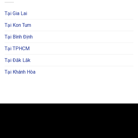
Tại Gia Lai
Tại Kon Tum
Tại Bình Định
Tại TPHCM
Tại Đăk Lăk
Tại Khánh Hòa
BẢN ĐỒ VÀ CHỈ ĐƯỜNG