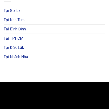
Tại Gia Lai
Tại Kon Tum
Tại Bình Định
Tại TPHCM
Tại Đăk Lăk
Tại Khánh Hòa
BẢN ĐỒ VÀ CHỈ ĐƯỜNG