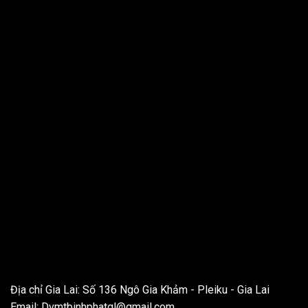
THÔNG TIN LIÊN HỆ
Địa chỉ Gia Lai: Số 136 Ngô Gia Khảm - Pleiku - Gia Lai
Email:
Dvmtbinhphatgl@gmail.com