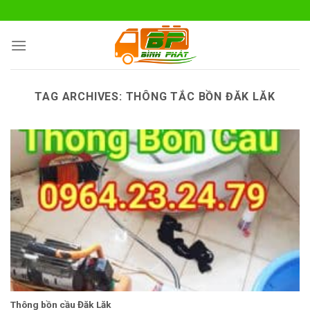
Skip
to
content
TAG ARCHIVES:
THÔNG TẮC BỒN ĐĂK LĂK
Thông bồn cầu Đăk Lăk