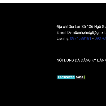
THÔNG TIN LIÊN HỆ
Địa chỉ Gia Lai: Số 136 Ngô Gi
Email:
Dvmtbinhphatgl@gmail
Liên hệ:
0974588181
-
09376
NỘI DUNG ĐÃ ĐĂNG KÝ BẢN