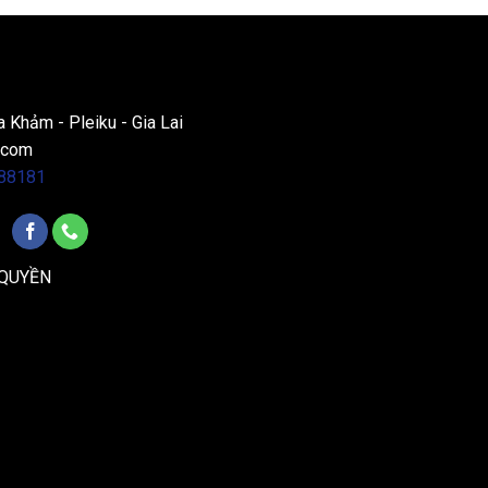
a Khảm - Pleiku - Gia Lai
.com
88181
 QUYỀN