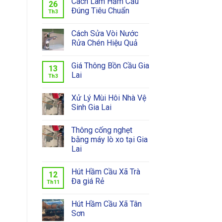
Cách Làm Hầm Cầu
26
Đúng Tiêu Chuẩn
Th3
Cách Sửa Vòi Nước
Rửa Chén Hiệu Quả
Giá Thông Bồn Cầu Gia
13
Lai
Th3
Xử Lý Mùi Hôi Nhà Vệ
Sinh Gia Lai
Thông cống nghẹt
bằng máy lò xo tại Gia
Lai
Hút Hầm Cầu Xã Trà
12
Đa giá Rẻ
Th11
Hút Hầm Cầu Xã Tân
Sơn