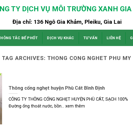
NG TY DỊCH VỤ MÔI TRƯỜNG XANH GIA 
Địa chỉ: 136 Ngô Gia Khảm, Pleiku, Gia Lai
THÔNG TẮC BỂ PHỐT
DỊCH VỤ KHÁC
TƯ VẤN
LIÊN HỆ
G
TAG ARCHIVES:
THONG CONG NGHET PHU MY
Thông cống nghẹt huyện Phù Cát Bình Định
CÔNG TY THÔNG CỐNG NGHẸT HUYỆN PHÙ CÁT, SẠCH 100%
Đường ống thoát nước, bồn... xem thêm