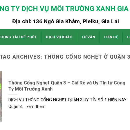
NG TY DỊCH VỤ MÔI TRƯỜNG XANH GIA 
Địa chỉ: 136 Ngô Gia Khảm, Pleiku, Gia Lai
THÔNG TẮC BỂ PHỐT
DỊCH VỤ KHÁC
TƯ VẤN
LIÊN HỆ
G
TAG ARCHIVES:
THÔNG CỐNG NGHẸT Ở QUẬN 
Thông Cống Nghẹt Quận 3 – Giá Rẻ và Uy Tín từ Công
Ty Môi Trường Xanh
DỊCH VỤ THÔNG CỐNG NGHẸT QUẬN 3 UY TÍN SỐ 1 HIỆN NAY
Quận 3,... xem thêm