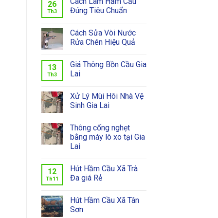
Cách Làm Hầm Cầu
26
Đúng Tiêu Chuẩn
Th3
Cách Sửa Vòi Nước
Rửa Chén Hiệu Quả
Giá Thông Bồn Cầu Gia
13
Lai
Th3
Xử Lý Mùi Hôi Nhà Vệ
Sinh Gia Lai
Thông cống nghẹt
bằng máy lò xo tại Gia
Lai
Hút Hầm Cầu Xã Trà
12
Đa giá Rẻ
Th11
Hút Hầm Cầu Xã Tân
Sơn