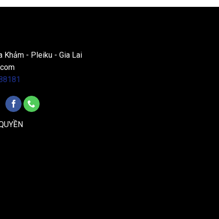
a Khảm - Pleiku - Gia Lai
.com
88181
 QUYỀN