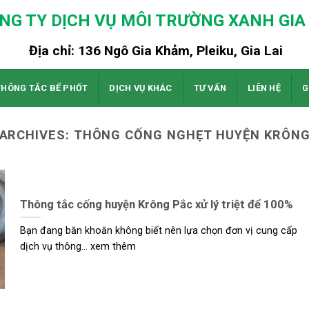
NG TY DỊCH VỤ MÔI TRƯỜNG XANH GIA 
Địa chỉ: 136 Ngô Gia Khảm, Pleiku, Gia Lai
THÔNG TẮC BỂ PHỐT
DỊCH VỤ KHÁC
TƯ VẤN
LIÊN HỆ
G
 ARCHIVES:
THÔNG CỐNG NGHẸT HUYỆN KRÔNG
Thông tắc cống huyện Krông Pắc xử lý triệt để 100%
Bạn đang băn khoăn không biết nên lựa chọn đơn vị cung cấp
dịch vụ thông... xem thêm