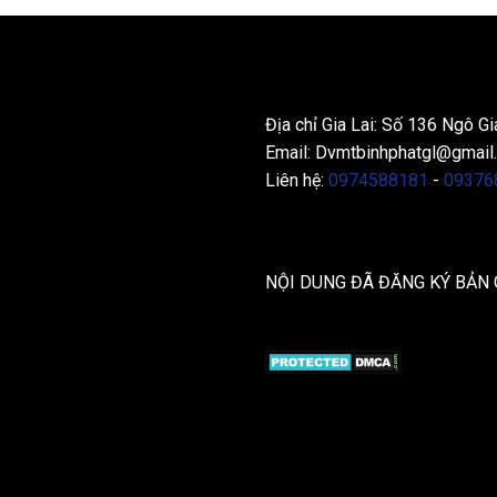
THÔNG TIN LIÊN HỆ
Địa chỉ Gia Lai: Số 136 Ngô Gi
Email:
Dvmtbinhphatgl@gmail
Liên hệ:
0974588181
-
09376
NỘI DUNG ĐÃ ĐĂNG KÝ BẢN