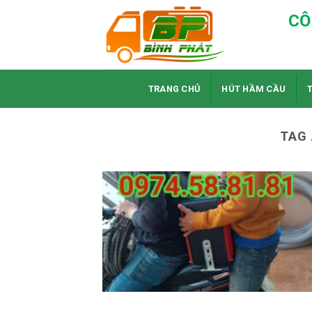
Skip
CÔ
to
content
TRANG CHỦ
HÚT HẦM CẦU
TAG