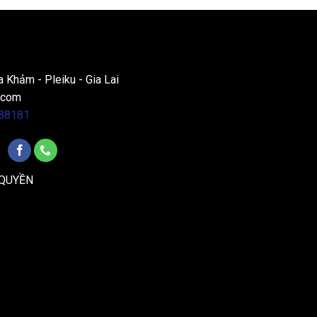
a Khảm - Pleiku - Gia Lai
.com
88181
 QUYỀN