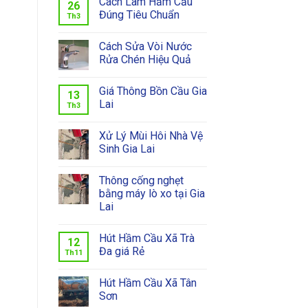
Cách Làm Hầm Cầu
26
Đúng Tiêu Chuẩn
Th3
Cách Sửa Vòi Nước
Rửa Chén Hiệu Quả
Giá Thông Bồn Cầu Gia
13
Lai
Th3
Xử Lý Mùi Hôi Nhà Vệ
Sinh Gia Lai
Thông cống nghẹt
bằng máy lò xo tại Gia
Lai
Hút Hầm Cầu Xã Trà
12
Đa giá Rẻ
Th11
Hút Hầm Cầu Xã Tân
Sơn