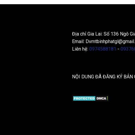
THÔNG TIN LIÊN HỆ
Địa chỉ Gia Lai: Số 136 Ngô Gi
Email:
Dvmtbinhphatgl@gmail
Liên hệ:
0974588181
-
09376
NỘI DUNG ĐÃ ĐĂNG KÝ BẢN