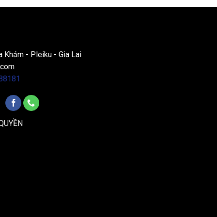
a Khảm - Pleiku - Gia Lai
.com
88181
 QUYỀN