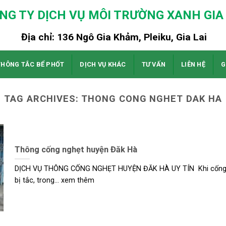
NG TY DỊCH VỤ MÔI TRƯỜNG XANH GIA 
Địa chỉ: 136 Ngô Gia Khảm, Pleiku, Gia Lai
THÔNG TẮC BỂ PHỐT
DỊCH VỤ KHÁC
TƯ VẤN
LIÊN HỆ
G
TAG ARCHIVES:
THONG CONG NGHET DAK HA
Thông cống nghẹt huyện Đăk Hà
DỊCH VỤ THÔNG CỐNG NGHẸT HUYỆN ĐĂK HÀ UY TÍN Khi cốn
bị tắc, trong... xem thêm