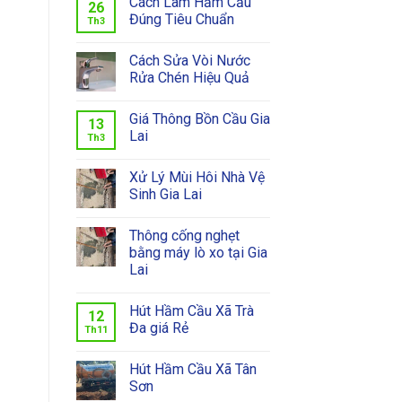
Cách Làm Hầm Cầu
26
Đúng Tiêu Chuẩn
Th3
Cách Sửa Vòi Nước
Rửa Chén Hiệu Quả
Giá Thông Bồn Cầu Gia
13
Lai
Th3
Xử Lý Mùi Hôi Nhà Vệ
Sinh Gia Lai
Thông cống nghẹt
bằng máy lò xo tại Gia
Lai
Hút Hầm Cầu Xã Trà
12
Đa giá Rẻ
Th11
Hút Hầm Cầu Xã Tân
Sơn