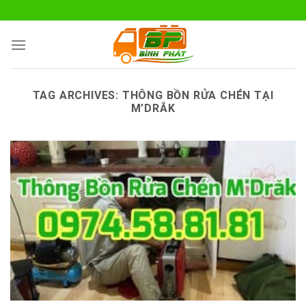
Skip
to
content
TAG ARCHIVES:
THÔNG BỒN RỬA CHÉN TẠI
M’DRẮK