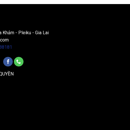
a Khảm - Pleiku - Gia Lai
.com
88181
 QUYỀN