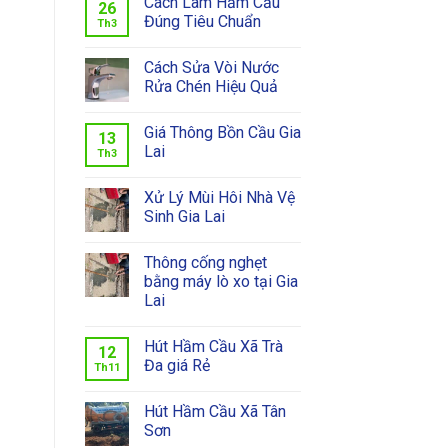
Cách Làm Hầm Cầu
26
Đúng Tiêu Chuẩn
Th3
Cách Sửa Vòi Nước
Rửa Chén Hiệu Quả
Giá Thông Bồn Cầu Gia
13
Lai
Th3
Xử Lý Mùi Hôi Nhà Vệ
Sinh Gia Lai
Thông cống nghẹt
bằng máy lò xo tại Gia
Lai
Hút Hầm Cầu Xã Trà
12
Đa giá Rẻ
Th11
Hút Hầm Cầu Xã Tân
Sơn