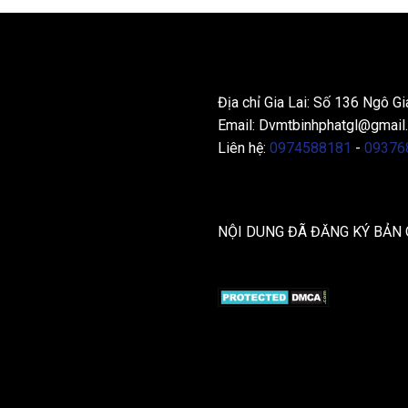
THÔNG TIN LIÊN HỆ
Địa chỉ Gia Lai: Số 136 Ngô Gi
Email:
Dvmtbinhphatgl@gmail
Liên hệ:
0974588181
-
09376
NỘI DUNG ĐÃ ĐĂNG KÝ BẢN