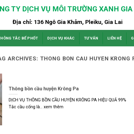
NG TY DỊCH VỤ MÔI TRƯỜNG XANH GIA 
Địa chỉ: 136 Ngô Gia Khảm, Pleiku, Gia Lai
THÔNG TẮC BỂ PHỐT
DỊCH VỤ KHÁC
TƯ VẤN
LIÊN HỆ
G
AG ARCHIVES:
THONG BON CAU HUYEN KRONG 
Thông bồn cầu huyện Krông Pa
DỊCH VỤ THÔNG BỒN CẦU HUYỆN KRÔNG PA HIỆU QUẢ 99%
Tắc cầu cống là... xem thêm