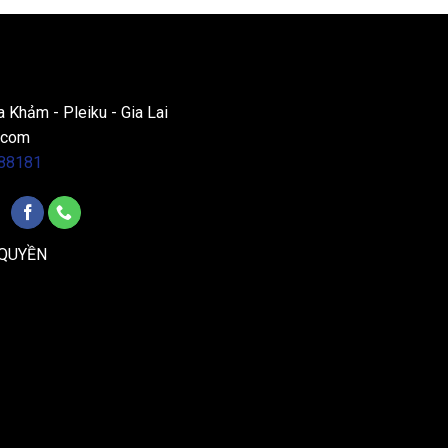
a Khảm - Pleiku - Gia Lai
.com
88181
 QUYỀN