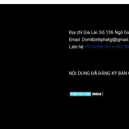
THÔNG TIN LIÊN HỆ
Địa chỉ Gia Lai: Số 136 Ngô Gi
Email:
Dvmtbinhphatgl@gmail
Liên hệ:
0974588181
-
09376
NỘI DUNG ĐÃ ĐĂNG KÝ BẢN