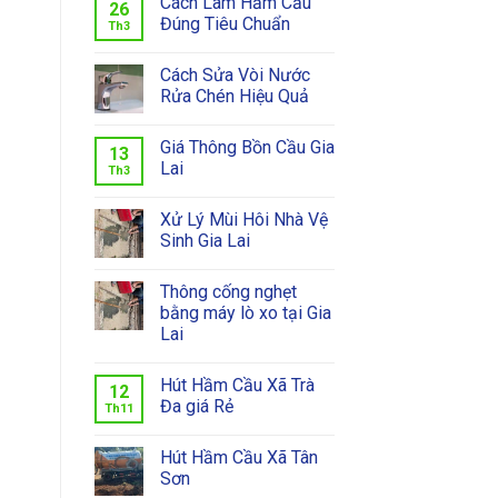
Cách Làm Hầm Cầu
26
Đúng Tiêu Chuẩn
Th3
Cách Sửa Vòi Nước
Rửa Chén Hiệu Quả
Giá Thông Bồn Cầu Gia
13
Lai
Th3
Xử Lý Mùi Hôi Nhà Vệ
Sinh Gia Lai
Thông cống nghẹt
bằng máy lò xo tại Gia
Lai
Hút Hầm Cầu Xã Trà
12
Đa giá Rẻ
Th11
Hút Hầm Cầu Xã Tân
Sơn