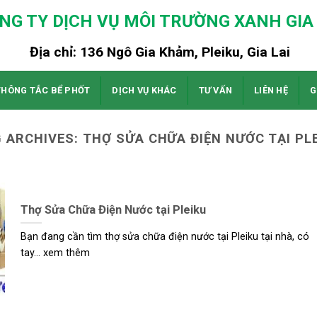
NG TY DỊCH VỤ MÔI TRƯỜNG XANH GIA 
Địa chỉ: 136 Ngô Gia Khảm, Pleiku, Gia Lai
THÔNG TẮC BỂ PHỐT
DỊCH VỤ KHÁC
TƯ VẤN
LIÊN HỆ
G
 ARCHIVES:
THỢ SỬA CHỮA ĐIỆN NƯỚC TẠI PL
Thợ Sửa Chữa Điện Nước tại Pleiku
Bạn đang cần tìm thợ sửa chữa điện nước tại Pleiku tại nhà, có
tay... xem thêm