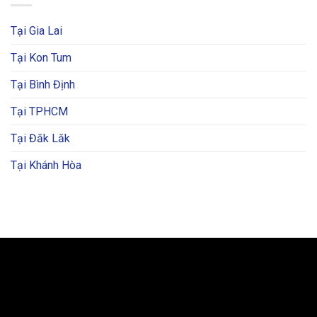
Tại Gia Lai
Tại Kon Tum
Tại Bình Định
Tại TPHCM
Tại Đăk Lăk
Tại Khánh Hòa
BẢN ĐỒ VÀ CHỈ ĐƯỜNG