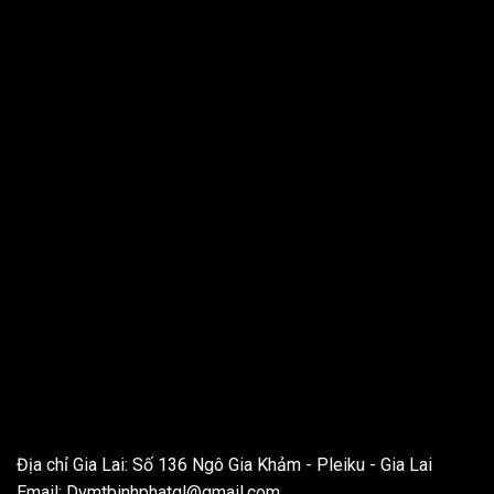
THÔNG TIN LIÊN HỆ
Địa chỉ Gia Lai: Số 136 Ngô Gia Khảm - Pleiku - Gia Lai
Email:
Dvmtbinhphatgl@gmail.com