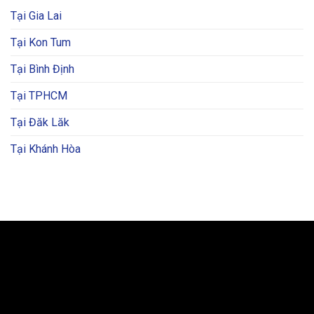
Tại Gia Lai
Tại Kon Tum
Tại Bình Định
Tại TPHCM
Tại Đăk Lăk
Tại Khánh Hòa
BẢN ĐỒ VÀ CHỈ ĐƯỜNG