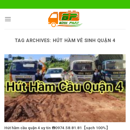
Skip
to
content
TAG ARCHIVES:
HÚT HẦM VÊ SINH QUẬN 4
Hút hầm cầu quận 4 uy tín ☎️0974.58.81.81【sạch 100%】