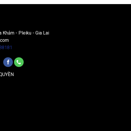
a Khảm - Pleiku - Gia Lai
.com
88181
 QUYỀN