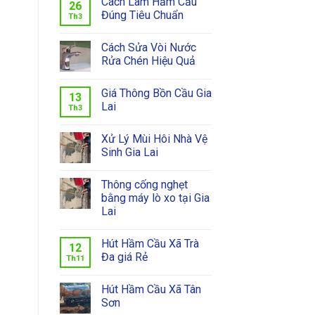
Cách Làm Hầm Cầu
26
Đúng Tiêu Chuẩn
Th3
Cách Sửa Vòi Nước
Rửa Chén Hiệu Quả
Giá Thông Bồn Cầu Gia
13
Lai
Th3
Xử Lý Mùi Hôi Nhà Vệ
Sinh Gia Lai
Thông cống nghẹt
bằng máy lò xo tại Gia
Lai
Hút Hầm Cầu Xã Trà
12
Đa giá Rẻ
Th11
Hút Hầm Cầu Xã Tân
Sơn