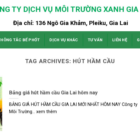
NG TY DỊCH VỤ MÔI TRƯỜNG XANH GIA 
Địa chỉ: 136 Ngô Gia Khảm, Pleiku, Gia Lai
THÔNG TẮC BỂ PHỐT
DỊCH VỤ KHÁC
TƯ VẤN
LIÊN HỆ
G
TAG ARCHIVES:
HÚT HẦM CẦU
Bảng giá hút hầm cầu Gia Lai hôm nay
BẢNG GIÁ HÚT HẦM CẦU GIA LAI MỚI NHẤT HÔM NAY Công ty
Môi Trường... xem thêm