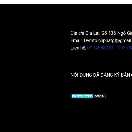
THÔNG TIN LIÊN HỆ
Địa chỉ Gia Lai: Số 136 Ngô Gi
Email:
Dvmtbinhphatgl@gmail
Liên hệ:
0974588181
-
09376
NỘI DUNG ĐÃ ĐĂNG KÝ BẢN