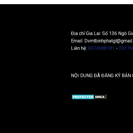
THÔNG TIN LIÊN HỆ
Địa chỉ Gia Lai: Số 136 Ngô Gi
Email:
Dvmtbinhphatgl@gmail
Liên hệ:
0974588181
-
09376
NỘI DUNG ĐÃ ĐĂNG KÝ BẢN