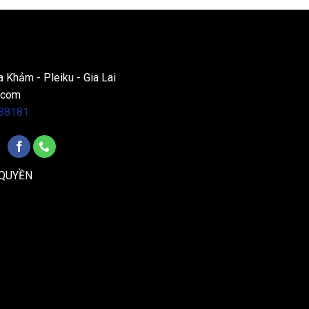
a Khảm - Pleiku - Gia Lai
.com
88181
 QUYỀN