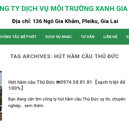
NG TY DỊCH VỤ MÔI TRƯỜNG XANH GIA 
Địa chỉ: 136 Ngô Gia Khảm, Pleiku, Gia Lai
THÔNG TẮC BỂ PHỐT
DỊCH VỤ KHÁC
TƯ VẤN
LIÊN HỆ
G
TAG ARCHIVES:
HÚT HẦM CẦU THỦ ĐỨC
Hút hầm cầu Thủ Đức ☎️0974.58.81.81【sạch triệt để
100%】
Bạn đang cần tìm công ty hút hầm cầu Thủ Đức uy tín, chuyên
nghiệp... xem thêm