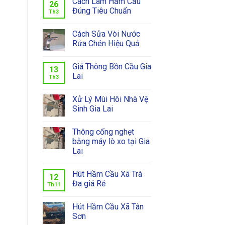
Cách Làm Hầm Cầu
26
Đúng Tiêu Chuẩn
Th3
Cách Sửa Vòi Nước
Rửa Chén Hiệu Quả
Giá Thông Bồn Cầu Gia
13
Lai
Th3
Xử Lý Mùi Hôi Nhà Vệ
Sinh Gia Lai
Thông cống nghẹt
bằng máy lò xo tại Gia
Lai
Hút Hầm Cầu Xã Trà
12
Đa giá Rẻ
Th11
Hút Hầm Cầu Xã Tân
Sơn