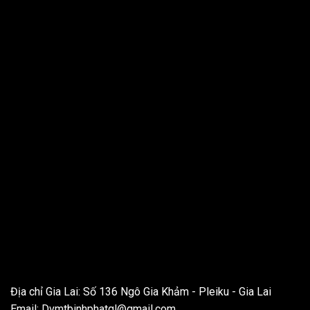
THÔNG TIN LIÊN HỆ
Địa chỉ Gia Lai: Số 136 Ngô Gia Khảm - Pleiku - Gia Lai
Email:
Dvmtbinhphatgl@gmail.com