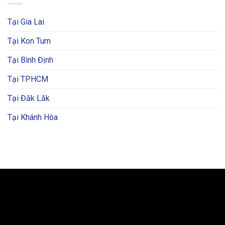
Tại Gia Lai
Tại Kon Tum
Tại Bình Định
Tại TPHCM
Tại Đăk Lăk
Tại Khánh Hòa
BẢN ĐỒ VÀ CHỈ ĐƯỜNG