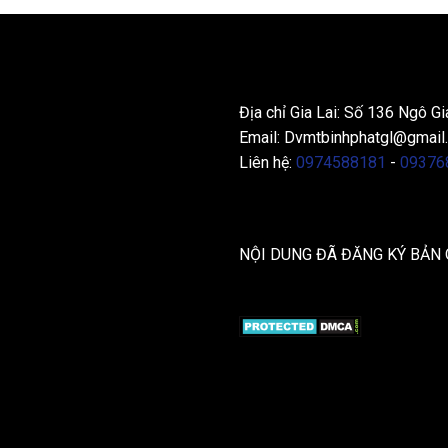
THÔNG TIN LIÊN HỆ
Địa chỉ Gia Lai: Số 136 Ngô Gi
Email:
Dvmtbinhphatgl@gmail
Liên hệ:
0974588181
-
09376
NỘI DUNG ĐÃ ĐĂNG KÝ BẢN