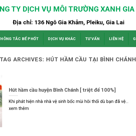
NG TY DỊCH VỤ MÔI TRƯỜNG XANH GIA 
Địa chỉ: 136 Ngô Gia Khảm, Pleiku, Gia Lai
THÔNG TẮC BỂ PHỐT
DỊCH VỤ KHÁC
TƯ VẤN
LIÊN HỆ
G
TAG ARCHIVES:
HÚT HẦM CẦU TẠI BÌNH CHÁN
Hút hầm cầu huyện Bình Chánh [ triệt để 100%]
Khi phát hiện nhà nhà vệ sinh bốc mùi hôi thối dù bạn đã vệ...
xem thêm