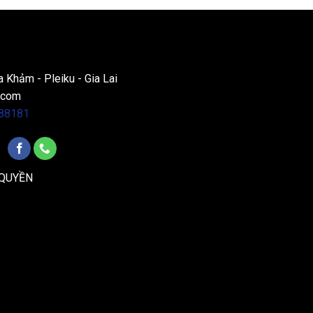
a Khảm - Pleiku - Gia Lai
.com
88181
 QUYỀN