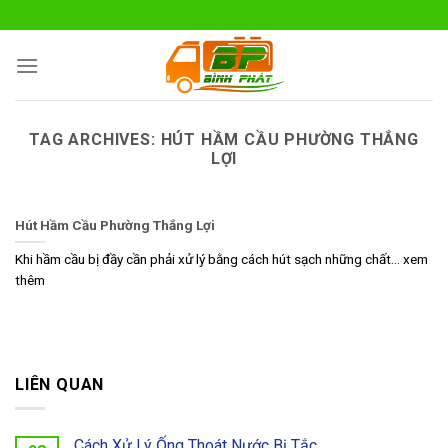
Skip
to
content
TAG ARCHIVES:
HÚT HẦM CẦU PHƯỜNG THẮNG
LỢI
Hút Hầm Cầu Phường Thắng Lợi
Khi hầm cầu bị đầy cần phải xử lý bằng cách hút sạch những chất... xem
thêm
LIÊN QUAN
Cách Xử Lý Ống Thoát Nước Bị Tắc