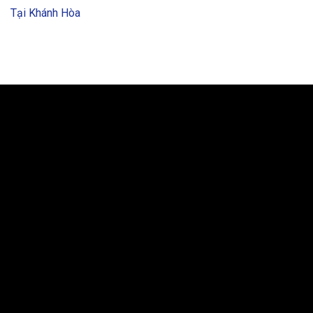
Tại Khánh Hòa
BẢN ĐỒ VÀ CHỈ ĐƯỜNG