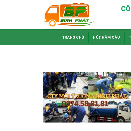
Skip
CÔ
to
content
TRANG CHỦ
HÚT HẦM CẦU