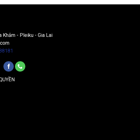
a Khảm - Pleiku - Gia Lai
.com
88181
 QUYỀN