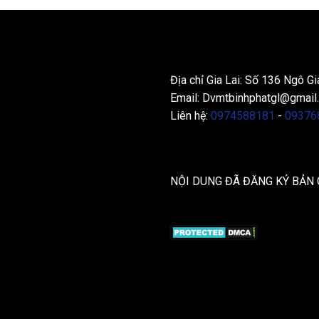
THÔNG TIN LIÊN HỆ
Địa chỉ Gia Lai: Số 136 Ngô Gi
Email:
Dvmtbinhphatgl@gmail
Liên hệ:
0974588181
-
09376
NỘI DUNG ĐÃ ĐĂNG KÝ BẢN