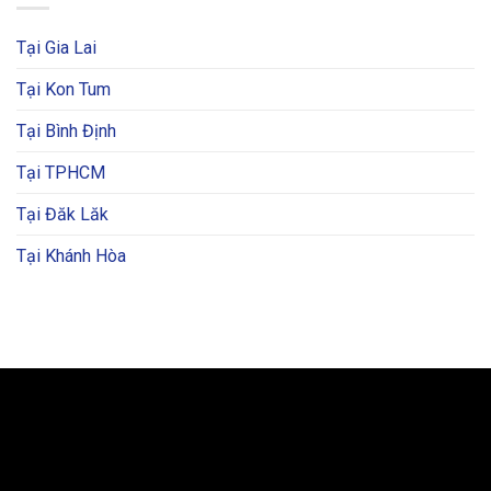
Tại Gia Lai
Tại Kon Tum
Tại Bình Định
Tại TPHCM
Tại Đăk Lăk
Tại Khánh Hòa
BẢN ĐỒ VÀ CHỈ ĐƯỜNG