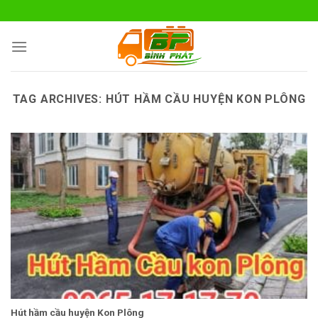
Skip
to
content
TAG ARCHIVES:
HÚT HẦM CẦU HUYỆN KON PLÔNG
Hút hầm cầu huyện Kon Plông