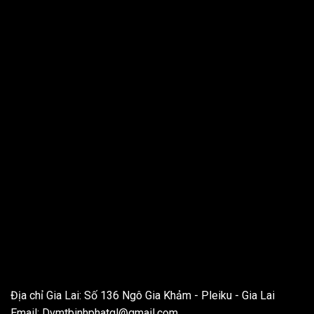
THÔNG TIN LIÊN HỆ
Địa chỉ Gia Lai: Số 136 Ngô Gia Khảm - Pleiku - Gia Lai
Email:
Dvmtbinhphatgl@gmail.com