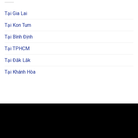
Tại Gia Lai
Tại Kon Tum
Tại Bình Định
Tại TPHCM
Tại Đăk Lăk
Tại Khánh Hòa
BẢN ĐỒ VÀ CHỈ ĐƯỜNG