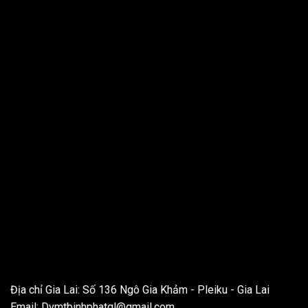
THÔNG TIN LIÊN HỆ
Địa chỉ Gia Lai: Số 136 Ngô Gia Khảm - Pleiku - Gia Lai
Email:
Dvmtbinhphatgl@gmail.com