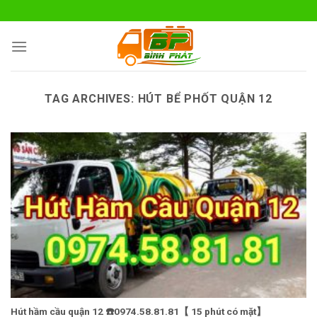
Skip
to
content
TAG ARCHIVES:
HÚT BỂ PHỐT QUẬN 12
Hút hầm cầu quận 12 ☎️0974.58.81.81【 15 phút có mặt】