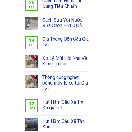
Cách Làm Hầm Cầu
26
Đúng Tiêu Chuẩn
Th3
Cách Sửa Vòi Nước
Rửa Chén Hiệu Quả
Giá Thông Bồn Cầu Gia
13
Lai
Th3
Xử Lý Mùi Hôi Nhà Vệ
Sinh Gia Lai
Thông cống nghẹt
bằng máy lò xo tại Gia
Lai
Hút Hầm Cầu Xã Trà
12
Đa giá Rẻ
Th11
Hút Hầm Cầu Xã Tân
Sơn