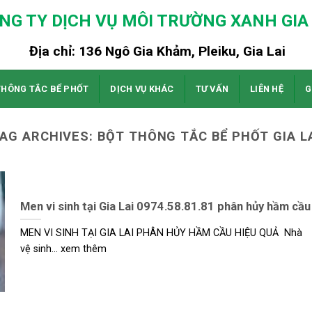
NG TY DỊCH VỤ MÔI TRƯỜNG XANH GIA 
Địa chỉ: 136 Ngô Gia Khảm, Pleiku, Gia Lai
THÔNG TẮC BỂ PHỐT
DỊCH VỤ KHÁC
TƯ VẤN
LIÊN HỆ
G
AG ARCHIVES:
BỘT THÔNG TẮC BỂ PHỐT GIA L
Men vi sinh tại Gia Lai 0974.58.81.81 phân hủy hầm cầu
MEN VI SINH TẠI GIA LAI PHÂN HỦY HẦM CẦU HIỆU QUẢ Nhà
vệ sinh... xem thêm