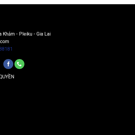
a Khảm - Pleiku - Gia Lai
.com
88181
 QUYỀN