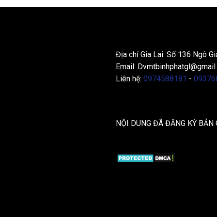
THÔNG TIN LIÊN HỆ
Địa chỉ Gia Lai: Số 136 Ngô Gi
Email:
Dvmtbinhphatgl@gmail
Liên hệ:
0974588181
-
09376
NỘI DUNG ĐÃ ĐĂNG KÝ BẢN