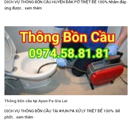
DỊCH VỤ THÔNG BỒN CẦU HUYỆN ĐĂK PƠ TRIỆT ĐỂ 100% Nhằm đáp
ứng được... xem thêm
Thông bồn cầu tại Ayun Pa Gia Lai
DỊCH VỤ THÔNG BỒN CẦU TẠI AYUN PA XỬ LÝ TRIỆT ĐỂ 100% Bể
phốt... xem thêm