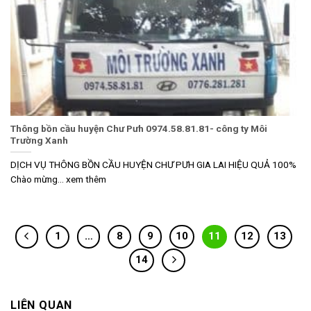
Thông bồn cầu huyện Chư Pưh 0974.58.81.81- công ty Môi
Trường Xanh
DỊCH VỤ THÔNG BỒN CẦU HUYỆN CHƯ PƯH GIA LAI HIỆU QUẢ 100%
Chào mừng... xem thêm
1
…
8
9
10
11
12
13
14
LIÊN QUAN