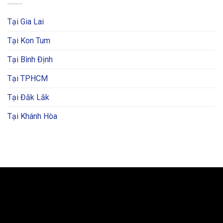
Tại Gia Lai
Tại Kon Tum
Tại Bình Định
Tại TPHCM
Tại Đăk Lăk
Tại Khánh Hòa
BẢN ĐỒ VÀ CHỈ ĐƯỜNG