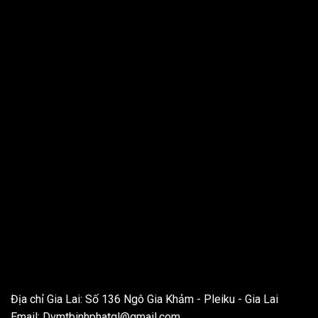
THÔNG TIN LIÊN HỆ
Địa chỉ Gia Lai: Số 136 Ngô Gia Khảm - Pleiku - Gia Lai
Email:
Dvmtbinhphatgl@gmail.com