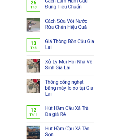
Cách Làm Hầm Cầu
26
Đúng Tiêu Chuẩn
Th3
Cách Sửa Vòi Nước
Rửa Chén Hiệu Quả
Giá Thông Bồn Cầu Gia
13
Lai
Th3
Xử Lý Mùi Hôi Nhà Vệ
Sinh Gia Lai
Thông cống nghẹt
bằng máy lò xo tại Gia
Lai
Hút Hầm Cầu Xã Trà
12
Đa giá Rẻ
Th11
Hút Hầm Cầu Xã Tân
Sơn