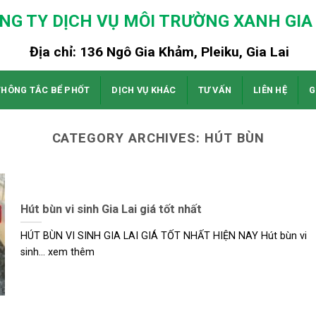
NG TY DỊCH VỤ MÔI TRƯỜNG XANH GIA 
Địa chỉ: 136 Ngô Gia Khảm, Pleiku, Gia Lai
THÔNG TẮC BỂ PHỐT
DỊCH VỤ KHÁC
TƯ VẤN
LIÊN HỆ
G
CATEGORY ARCHIVES:
HÚT BÙN
Hút bùn vi sinh Gia Lai giá tốt nhất
HÚT BÙN VI SINH GIA LAI GIÁ TỐT NHẤT HIỆN NAY Hút bùn vi
sinh... xem thêm