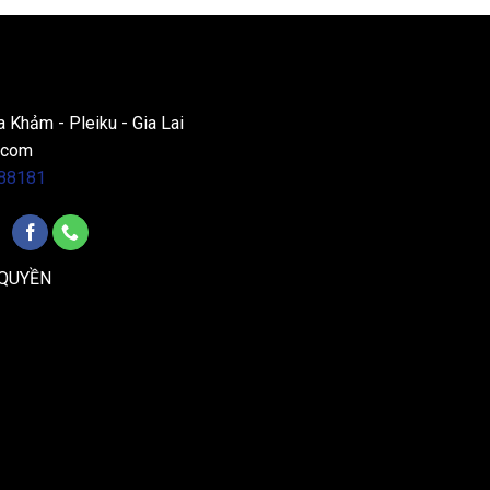
a Khảm - Pleiku - Gia Lai
.com
88181
 QUYỀN