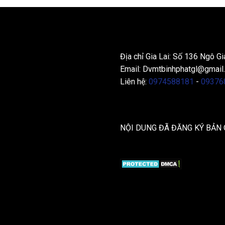
THÔNG TIN LIÊN HỆ
Địa chỉ Gia Lai: Số 136 Ngô Gi
Email:
Dvmtbinhphatgl@gmail
Liên hệ:
0974588181
-
09376
NỘI DUNG ĐÃ ĐĂNG KÝ BẢN